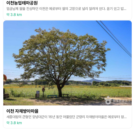
이천농업테마공원
임금님께 쌀을 진상하던 이천은 예로부터 쌀의 고장으로 널리 알려져 있다. 윤기 있고 밥맛 좋은 이천쌀은 따사로운 햇살과 맑은 물, 그리고 기름진 땅이 어우러진 천혜의 자연환경이 만들어낸 전국 제일의 쌀이라는 명성을 얻고 있다. 이러한 전국 제일의 쌀을 만들어주는 이천이 가진 자연의 혜택과 추수의 기쁨, 그리고 유구한 역사를 가진 이천의 민속 문화를 나누기 위하여 이천시농업테마공원을 조성하게 되었다. 이천시농업테마공원은 농경사회를 기억하시는 어른들에게는
약 3.8 km
이천 자채방아마을
세종대왕의 큰형인 양녕대군이 16년 동안 머물렀던 군량리 자채방아마을은 예로부터 왕에게 진상했던 쌀인 자채벼를 경작해 왔고, 자채벼를 가꾸며 부르던 ‘자채방아’ 농요가 아직도 이어져 내려오고 있는 곳으로, 우리 농촌의 독특한 전통문화와 농사체험을 할 수 있는 마을이다. (출처 : 이천자채방아마을 홈페이지)
약 3.8 km