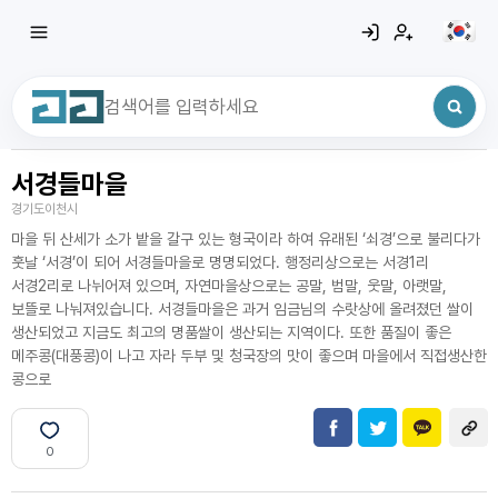
서경들마을
최근 검색어
전체삭제
경기도이천시
최근 검색어가 없습니다.
마을 뒤 산세가 소가 밭을 갈구 있는 형국이라 하여 유래된 ‘쇠경’으로 불리다가
훗날 ‘서경’이 되어 서경들마을로 명명되었다. 행정리상으로는 서경1리
서경2리로 나뉘어져 있으며, 자연마을상으로는 공말, 범말, 웃말, 아랫말,
보뜰로 나눠져있습니다. 서경들마을은 과거 임금님의 수랏상에 올려졌던 쌀이
생산되었고 지금도 최고의 명품쌀이 생산되는 지역이다. 또한 품질이 좋은
메주콩(대풍콩)이 나고 자라 두부 및 청국장의 맛이 좋으며 마을에서 직접생산한
콩으로
0