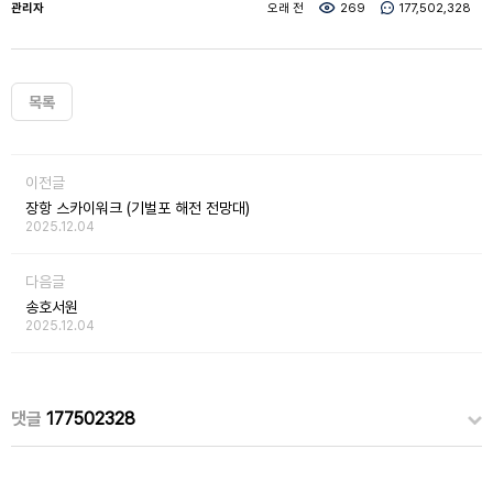
관리자
오래 전
269
177,502,328
목록
이전글
장항 스카이워크 (기벌포 해전 전망대)
2025.12.04
다음글
송호서원
2025.12.04
댓글
177502328