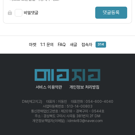
댓글등록
비밀댓글
마켓
1:1 문의
FAQ
새글
접속자
314
서비스 이용약관
개인정보 처리방침
DM(메고지고)
대표자 : 이동민
대표전화 : 054-600-4040
사업자등록번호 : 513-14-00803
통신판매업신고번호 : 제2018 - 경북구미 - 0544호
주소 : 경상북도 구미시 사곡동 381번지 2F DM
개인정보책임자(이메일) : ldmkr83@naver.com