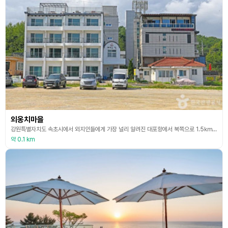
외옹치마을
강원특별자치도 속초시에서 외지인들에게 가장 널리 알려진 대포항에서 북쪽으로 1.5㎞ 떨어진 곳에 외옹치 마을이 있다. 설악산에서 동쪽으로 달마봉, 주봉산, 청대산을 거쳐 온 봉우리가 포구를 오붓이 감싸고 있는 외옹치 마을은 1980년대부터 관광지로 개발되기 시작하였으나 아직은 사람의 손길을 타지 않은 호젓하고 아늑한 바닷가 마을이다.
약 0.1 km