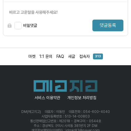
바르고 고운말을 사용해주세요!
댓글등록
비밀댓글
마켓
1:1 문의
FAQ
새글
접속자
313
서비스 이용약관
개인정보 처리방침
DM(메고지고)
대표자 : 이동민
대표전화 : 054-600-4040
사업자등록번호 : 513-14-00803
통신판매업신고번호 : 제2018 - 경북구미 - 0544호
주소 : 경상북도 구미시 사곡동 381번지 2F DM
개인정보책임자(이메일) : ldmkr83@naver.com