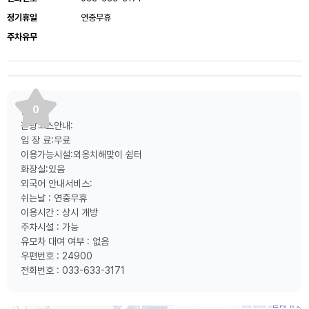
정기휴일
연중무휴
주차유무
0
등산로:
관광코스안내:
입 장 료:무료
이용가능시설:외옹치해맞이 쉼터
화장실:있음
외국어 안내서비스:
쉬는날 : 연중무휴
이용시간 : 상시 개방
주차시설 : 가능
유모차 대여 여부 : 없음
우편번호 : 24900
전화번호 : 033-633-3171