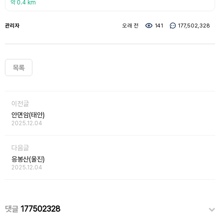
약 0.4 km
관리자
오래 전
141
177,502,328
목록
이전글
안면암(태안)
2025.12.04
다음글
응봉산(울진)
2025.12.04
댓글
177502328