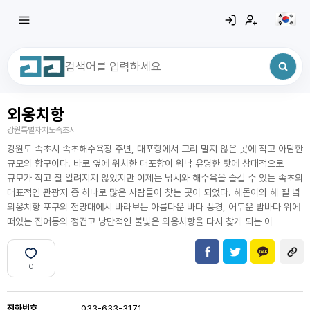
외옹치항
최근 검색어
전체삭제
강원특별자치도속초시
최근 검색어가 없습니다.
강원도 속초시 속초해수욕장 주변, 대포항에서 그리 멀지 않은 곳에 작고 아담한
규모의 항구이다. 바로 옆에 위치한 대포항이 워낙 유명한 탓에 상대적으로
규모가 작고 잘 알려지지 않았지만 이제는 낚시와 해수욕을 즐길 수 있는 속초의
대표적인 관광지 중 하나로 많은 사람들이 찾는 곳이 되었다. 해돋이와 해 질 녘
외옹치항 포구의 전망대에서 바라보는 아름다운 바다 풍경, 어두운 밤바다 위에
떠있는 집어등의 정겹고 낭만적인 불빛은 외옹치항을 다시 찾게 되는 이
0
전화번호
033-633-3171