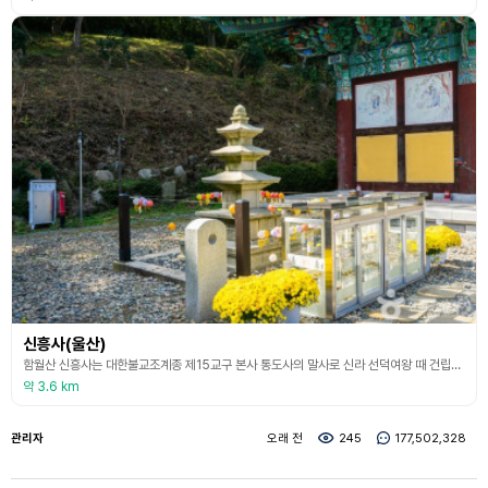
신흥사(울산)
함월산 신흥사는 대한불교조계종 제15교구 본사 통도사의 말사로 신라 선덕여왕 때 건립된 사찰이다. 신흥사는 신라가 삼국통일을 이룬 후 당나라의 공격을 받을 때 문두루비법으로 나라를 위기에서 구한 명랑조사가 세웠다. 명랑조사는 신라 호국불교의 지표인 건흥사의 창건주이고, 문무왕 때 신라가 만리성을 쌓는 동안 신흥사에는 승병 백여 명이 머물면서 무술을 닦았다고 하니, 이 절이 초기부터 승병과 관련된 호국도량임을 알 수 있다. 조선시대의 양란 때는 승병들을
약 3.6 km
관리자
오래 전
245
177,502,328