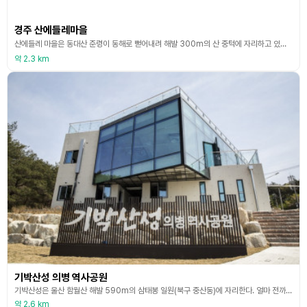
경주 산에들레마을
산에들레 마을은 동대산 준령이 동해로 뻗어내려 해발 300m의 산 중턱에 자리하고 있는 자연 마을로 조상 대대로 다랑으로 된 전답을 일구며 오순도순 살고 있는 산골마을이다. 물 맑고, 산 좋고, 토질 또한 좋아 살기 좋은 곳이라 하여 건대[建垈]라고 불리고 있다. 마을 앞에서 내다보이는 다랑이 논·밭이 최고의 경관을 자랑하며, 마을 전체가 산으로 둘러싸여 있는 V자형 분지의 지형적 영향으로 인하여 바람 소리, 물소리, 개구리 소리가 크게 들리는 고향 같
약 2.3 km
기박산성 의병 역사공원
기박산성은 울산 함월산 해발 590m의 삼태봉 일원(북구 중산동)에 자리한다. 얼마 전까지 기령 비석과 정자 정도만 있어 역사적 의미를 찾기 어려웠지만 현재는 역사공원 준공으로 재탄생하여 관광자원화로 이어지고 있다. 기박산성의 기박은 ‘기가 세워진 고개마루’라는 뜻이 있으며 한자로는 ‘기령’이라고도 불린다. 임진왜란 당시 왜적의 침략에 맞서 나라를 구하기 위해 의병을 창의한 역사적 장소인 기박산성을 들여다볼 수 있는 곳으로 의병활동에 대한 역사적 의미를
약 2.6 km