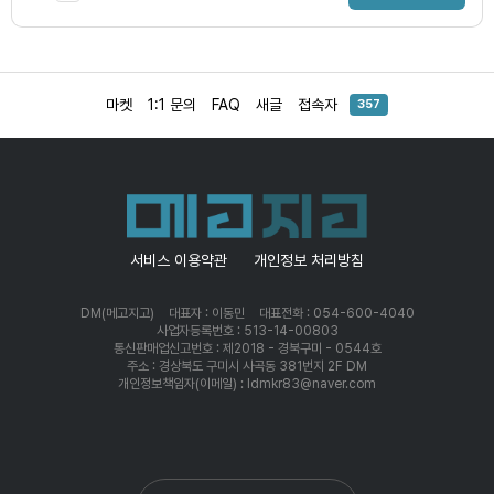
마켓
1:1 문의
FAQ
새글
접속자
357
서비스 이용약관
개인정보 처리방침
DM(메고지고)
대표자 : 이동민
대표전화 : 054-600-4040
사업자등록번호 : 513-14-00803
통신판매업신고번호 : 제2018 - 경북구미 - 0544호
주소 : 경상북도 구미시 사곡동 381번지 2F DM
개인정보책임자(이메일) : ldmkr83@naver.com