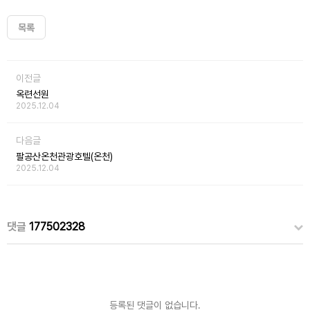
목록
이전글
옥련선원
2025.12.04
다음글
팔공산온천관광호텔(온천)
2025.12.04
댓글
177502328
등록된 댓글이 없습니다.