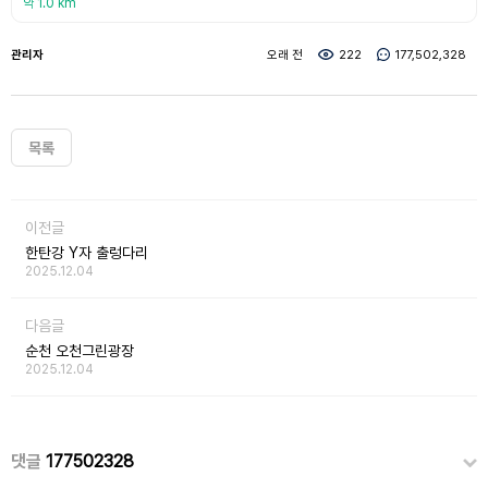
약 1.0 km
관리자
오래 전
222
177,502,328
목록
이전글
한탄강 Y자 출렁다리
2025.12.04
다음글
순천 오천그린광장
2025.12.04
댓글
177502328