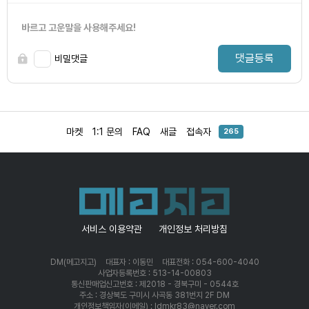
바르고 고운말을 사용해주세요!
댓글등록
비밀댓글
마켓
1:1 문의
FAQ
새글
접속자
265
서비스 이용약관
개인정보 처리방침
DM(메고지고)
대표자 : 이동민
대표전화 : 054-600-4040
사업자등록번호 : 513-14-00803
통신판매업신고번호 : 제2018 - 경북구미 - 0544호
주소 : 경상북도 구미시 사곡동 381번지 2F DM
개인정보책임자(이메일) : ldmkr83@naver.com