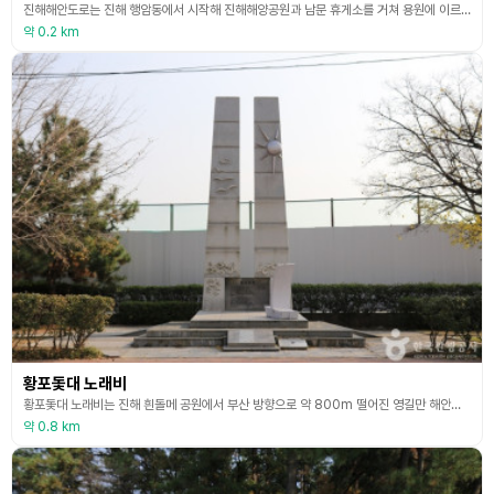
진해해안도로는 진해 행암동에서 시작해 진해해양공원과 남문 휴게소를 거쳐 용원에 이르는 드라이브 코스이다. 2000년 초 자전거 도로가 조성되면서 드라이브 명소로 입소문이 나기 시작했다. 풍호동 행암에서 안골마을까지 이르는 길을 해안도로라고 하는데, 해안도로를 중심으로 바다와 산을 두루 거치기 때문에 봄에는 진해 벚꽃도 감상할 수 있다. 해안도로를 따라 드라이브를 하다가 남문휴게소에 정차하고 흰돌메공원에 오르면 거가대교와 신항만을 한눈에 내려다볼 수 있다
약 0.2 km
황포돛대 노래비
황포돛대 노래비는 진해 흰돌메 공원에서 부산 방향으로 약 800m 떨어진 영길만 해안관광도로변에 세워져 있다. 대중가요로 널리 알려진 노래 ‘황포돛대’는 이 고장 출신인 작사가 이일윤(필명 용일) 선생이 경기도 연천의 포부대 근무 당시 세모를 앞둔 12월 어느 눈 오는 날 밤 고향 바다인 영길만을 회상하며 노랫말을 만들었고 군 제대 후인 1964년 백영호 작곡, 이미자의 노래로 발표하게 되어 국민 애창곡으로 널리 불리게 되었으다. 그 유래를 담아 이곳
약 0.8 km