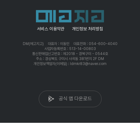
서비스 이용약관
개인정보 처리방침
DM(메고지고)
대표자 : 이동민
대표전화 : 054-600-4040
사업자등록번호 : 513-14-00803
통신판매업신고번호 : 제2018 - 경북구미 - 0544호
주소 : 경상북도 구미시 사곡동 381번지 2F DM
개인정보책임자(이메일) : ldmkr83@naver.com
공식 앱 다운로드