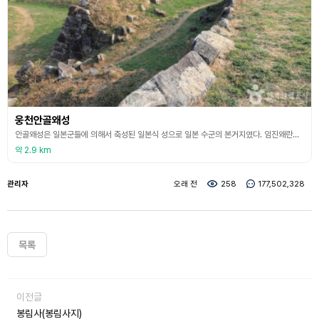
웅천안골왜성
안골왜성은 일본군들에 의해서 축성된 일본식 성으로 일본 수군의 본거지였다. 임진왜란을 일으킨 일본군은 해전에서 우리 수군에게 패전을 거듭하여 막대한 군사적 타격을 입고 본국으로부터의 보급이 원활하지 못하자 우리 수군을 해상에서 제어하고 장기간 주둔을 위한 최후의 기지로 활용하기 위하여 1593년경 남해안 연안일대의 요지에 웅천안골왜성을 포함한 18개소의 왜성을 축성하였다. 1998년 경상남도 문화재 자료로 지정되었으며, 높이 3∼8m, 둘레 594m,
약 2.9 km
관리자
오래 전
258
177,502,328
목록
이전글
봉림사(봉림사지)