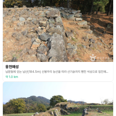
웅천왜성
남문동에 있는 남산(184.5m) 산봉우리 능선을 따라 산기슭까지 뻗친 석성으로 임진왜란 때인 1593년 고니시 유키나와가 구축하여 수비하던 곳으로 왜군의 제2 기지로 삼던 곳이다. 웅천읍지에 따르면 원래 남산은 3개의 봉우리가 있었으나 이를 깎은 뒤 일본군이 산의 정상부에 본성을 두고 능선을 따라 아래로 내려가면서 점차적으로 제1외곽, 제2외곽을 질서 있게 배치하여 축성하였다고 전한다. 육지로부터 방비를 철저하게 하기 위한 것인 듯 남북으로 긴 돌담이
약 1.0 km