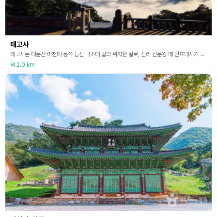
태고사
태고사는 대둔산 마천대 동쪽 능선 낙조대 밑의 위치한 절로, 신라 신문왕 때 원효대사가 창건하였다고 한다. 처음에 이 절터를 본 원효대사는 주변 경관이 너무도 빼어나서 기쁜 마음에 ‘세세생생 도인이 끊어지지 아니하리라’ 하고 3일 동안 춤을 추었다고 한다. 고려시대에 와서는 태고화상이 중창하였으며, 조선시대에는 진묵대사가 삼창하였다고 전한다. 이 절에서 조선시대의 학자 우암 송시열이 수학하였으며 절 입구의 암벽에 새겨진 석문(石門) 이라는 글씨도 그가
약 2.0 km