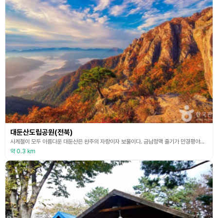
대둔산도립공원(전북)
사계절이 모두 아름다운 대둔산은 완주의 자랑이자 보물이다. 금남정맥 줄기가 만경평야를 굽어보면서 솟구쳐 절경을 이루고 있다. 곳곳에 드러난 화강암 암반이 기암괴석을 이루고 있고, 빼곡한 숲이 첩첩으로 쌓여 있어 예로부터 호남의 금강산으로 불려 온 곳이다. 특히, 정상 부근에 있는 대둔산구름다리는 대둔산의 백미라고 할 수 있을 정도로 놓쳐서는 안 되는 명소이다. 대둔산구름다리를 건너면 약수정이 나오고 여기서 삼선계단을 타면 왕관바위로 간다. 봉우리마다 한
약 0.3 km