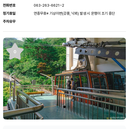
전화번호
063-263-6621~2
정기휴일
연중무휴※ 기상이변(강풍, 낙뢰) 발생 시 운행이 조기 중단
주차유무
0