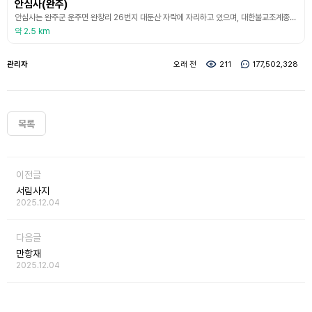
안심사(완주)
안심사는 완주군 운주면 완창리 26번지 대둔산 자락에 자리하고 있으며, 대한불교조계종 제17교구의 본사인 금산사의 말사이다. 전라북도 도립공원 대둔산 동쪽 자락에 위치한 안심사는 세월의 무상함을 한껏 느끼게 해주는 고찰이다. 이러한 안심사는 한국전쟁 이전까지만 해도 무려 30여 채의 전각과 13개의 암자가 세워져 있던 거찰이었는데, 이제 그 번성했던 사찰의 위용은 찾아볼 수 없고 불에 타다 남은 석재들만 여기저기 흩어져 있다. 때문에 현재의 안심사를 작
약 2.5 km
관리자
오래 전
211
177,502,328
목록
이전글
서림사지
2025.12.04
다음글
만항재
2025.12.04