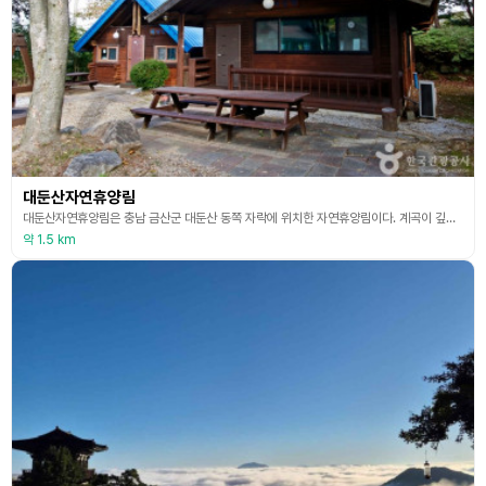
대둔산자연휴양림
대둔산자연휴양림은 충남 금산군 대둔산 동쪽 자락에 위치한 자연휴양림이다. 계곡이 깊고 산봉우리가 웅장하며 천연활엽수림과 산 중턱 이하의 인공조림지가 자연과 인공의 조화가 잘 이루고 있는 지역이다. 숙박시설은 한국관과 핀란드관으로 나누어 운영하고, 자연표고버섯재배지, 세미나룸, 고르비광장, 야외수영장, 통나무찻집, 축구장, 산책로, 숲속식당, 야외바비큐장 등의 시설을 갖추고 있다. 이곳은 소련의 마지막 지도자 고르바초프가 묵었던 곳으로도 알려져 있다. 대
약 1.5 km