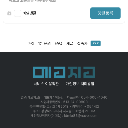
바르고 고운말을 사용해주세요!
댓글등록
비밀댓글
마켓
1:1 문의
FAQ
새글
접속자
272
서비스 이용약관
개인정보 처리방침
DM(메고지고)
대표자 : 이동민
대표전화 : 054-600-4040
사업자등록번호 : 513-14-00803
통신판매업신고번호 : 제2018 - 경북구미 - 0544호
주소 : 경상북도 구미시 사곡동 381번지 2F DM
개인정보책임자(이메일) : ldmkr83@naver.com