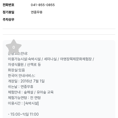
전화번호
041-855-0855
정기휴일
연중무휴
주차유무
0
등산로:
관광코스안내:
이용가능시설:숙박시설 / 세미나실 / 야영장목제문화체험장 /
자생식물원 / 산책로 등
화장실:있음
한국어 안내서비스:
개장일 : 2016년 7월 1일
쉬는날 : 연중무휴
체험안내 : 숲해설 / 유아숲 교육
체험가능연령 : 전 연령
이용시간 : [숙박시설]
- 15:00~익일 11:00