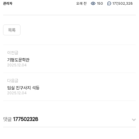
관리자
오래 전
150
177,502,328
목록
이전글
기형도문학관
2025.12.04
다음글
임실 진구사지 석등
2025.12.04
댓글
177502328