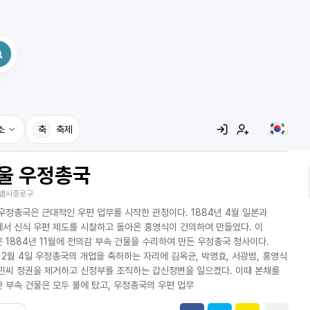
소
축
축제
울 우정총국
집
별시종로구
레시피
우정총국은 근대적인 우편 업무를 시작한 관청이다. 1884년 4월 일본과
어사전
서 신식 우편 제도를 시찰하고 돌아온 홍영식이 건의하여 만들었다. 이
 1884년 11월에 전의감 부속 건물을 수리하여 만든 우정총국 청사이다.
12월 4일 우정총국의 개업을 축하하는 자리에 김옥균, 박영효, 서광범, 홍영식
민씨 정권을 제거하고 신정부를 조직하는 갑신정변을 일으켰다. 이때 본채를
 부속 건물은 모두 불에 탔고, 우정총국의 우편 업무