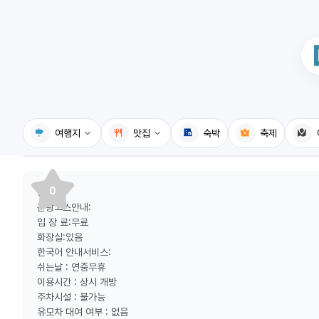
여행지
맛집
숙박
축제
국내여행지
국내맛집
0
등산로:
휴게소
고수의레시피
n
관광코스안내:
입 장 료:무료
전기충전소
음식용어사전
화장실:있음
한국어 안내서비스:
식물도감
쉬는날 : 연중무휴
이용시간 : 상시 개방
주차시설 : 불가능
유모차 대여 여부 : 없음