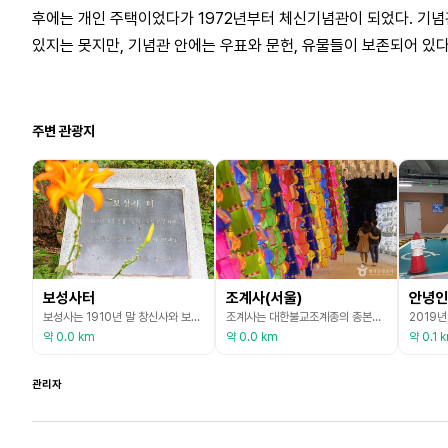
후에는 개인 주택이었다가 1972년부터 체신기념관이 되었다. 기념
있지는 못지만, 기념관 안에는 우표와 문헌, 유물들이 보존되어 있다
주변 관광지
보성사터
조계사(서울)
안녕인
보성사는 1910년 말 창신사와 보성학원 소속 보성사 인쇄소를 합병하여 만든 천도교 계통의 인쇄소이다. 3·1 운동 동시 2만 장의 독립선언서를 인쇄한 곳이기도 하다. 당시 보성사 사장이었던 이종일은 공장 감독 김홍규, 총무 장효근 등과 함께 1919년 2월 27일 이곳에서 독립선언서를 인쇄하여 자신의 집으로 운반한 뒤, 다음날 전국 각지에 배포함으로써 독립운동의 발판을 마련하였다. 보성사는 30평 2층 기와 벽돌집으로 전동 보성학교 구내에 있었으며,
조계사는 대한불교조계종의 총본산 사찰이다. 조계사의 전신 각황사가 1910년 서울 종로 중심지에 창건된 이래 백여 년 동안 조계사는 ‘한국불교 일번지’라는 상징성으로 불자들의 마음속 의지처가 되어 왔다. 서울 종로 한복판에 자리한 조계사는 시민들에게 도심 속 평화로운 휴식과 여유를 제공하고 있다. 전통을 이어가는 불자들과 도시의 하루를 살아가는 현대인들의 발길 또한 끊이지 않는다. 정갈하게 정돈된 도량은 봄에는 연등, 여름에는 연꽃, 가을에는 국화로
약 0.0 km
약 0.0 km
약 0.1 
관리자