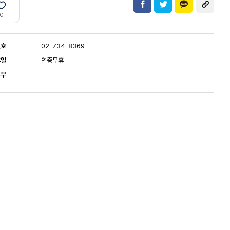
0
번호
02-734-8369
휴일
연중무휴
유무