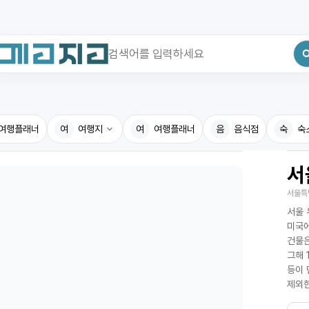
최근 검색어
전체삭제
여행플래너
최근 검색어가 없습니다.
여
여행지
여
여행플래너
음
음식점
숙
숙
서
국내여행지
국내맛
서울특
휴게소
고수의
n
서울 
전기충전소
음식용
미국에
건물은
식물도감
그해 
등이 
제외한