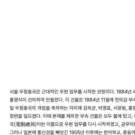
서울 우정총국은 근대적인 우편 업무를 시작한 관청이다. 1884년
홍영식이 건의하여 만들었다. 이 건물은 1884년 11월에 전의감 부
일 우정총국의 개업을 축하하는 자리에 김옥균, 박영효, 서광범, 
정변을 일으켰다. 이때 본채를 제외한 부속 건물은 모두 불에 탔고,
국(電郵總局)이란 이름으로 우편 업무를 다시 시작하였고, 공무아문
그러나 일본에 통신권을 빼앗긴 1905년 이후에는 한어학교, 중동