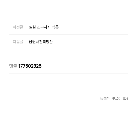
이전글
임실 진구사지 석등
다음글
남원서천리당산
댓글
177502328
등록된 댓글이 없