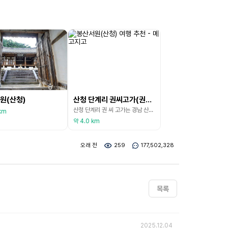
원(산청)
산청 단계리 권씨고가(권씨고가)
산청 단계리 권 씨 고가는 경남 산청군 신동면 단계리에 자리 잡고 있다. 권 씨 고가는 안채, 사랑채, 곳간채, 문간채 등 7동으로 구성되었다. 안채는 앞면 5칸, 옆면 2칸 크기로 지붕은 옆면에서 볼 때 여덟 팔(八) 자 모양을 한 팔작지붕이다. 가운데 있는 대청을 북쪽으로 트지 않고 마루방으로 만든 특이한 형식을 취하고 있다. 사랑채는 앞면 4칸, 옆면 2칸 크기의 팔작지붕이고 곳간 채는 앞면 4칸, 옆면 1칸 크기이다. 문간채는 앞면 4칸, 옆면
km
약 4.0 km
오래 전
259
177,502,328
목록
2025.12.04