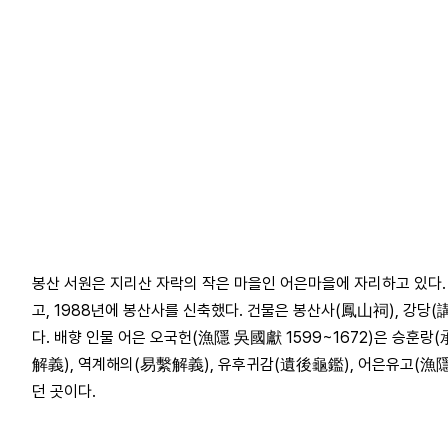
봉산 서원은 지리산 자락의 작은 마을인 어은마을에 자리하고 있다. 1
고, 1988년에 봉산사를 신축했다. 건물은 봉산사(鳳山祠), 강당(
다. 배향 인물 어은 오국헌(漁隱 吳國獻 1599~1672)은 승훈
解義), 역계해의(易繫解義), 유후귀감(遺後龜鑑), 어은유고(漁隱
던 곳이다.