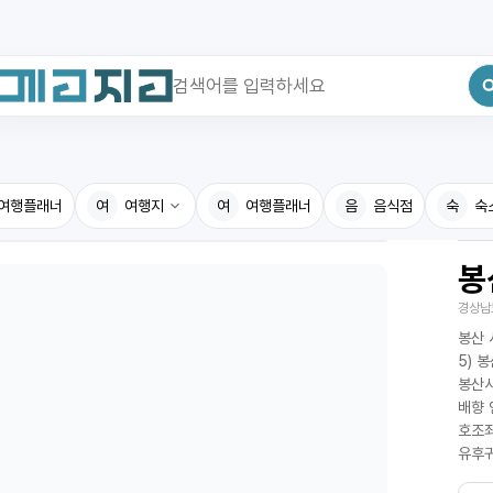
최근 검색어
전체삭제
여행플래너
최근 검색어가 없습니다.
여
여행지
여
여행플래너
음
음식점
숙
숙
봉
국내여행지
국내맛
경상남
휴게소
고수의
봉산 
전기충전소
음식용
5) 
봉산사
식물도감
배향 
호조좌
유후귀