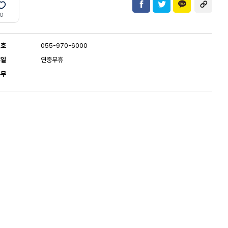
0
번호
055-970-6000
휴일
연중무휴
유무