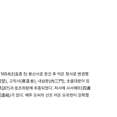
654년(효종 5) 봉산사로 창건 후 어은 정사로 변경했
講堂), 고직사(庫直舍), 내삼문(內三門), 솟을대문이 있
랑(承訓?)과 호조좌랑에 추증되었다. 저서에 사서해의(四書
遺稿)가 있다. 해주 오씨의 선조 어은 오국헌이 강학했