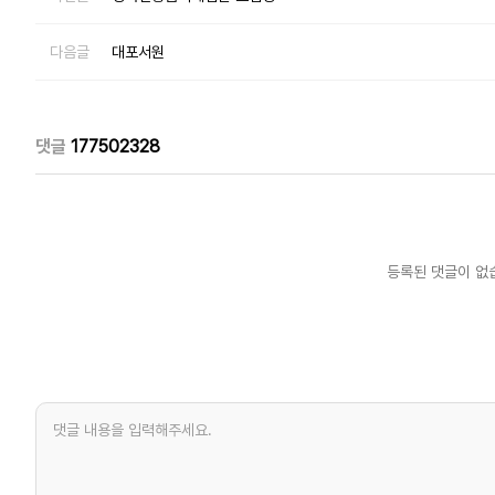
다음글
대포서원
댓글
177502328
등록된 댓글이 없