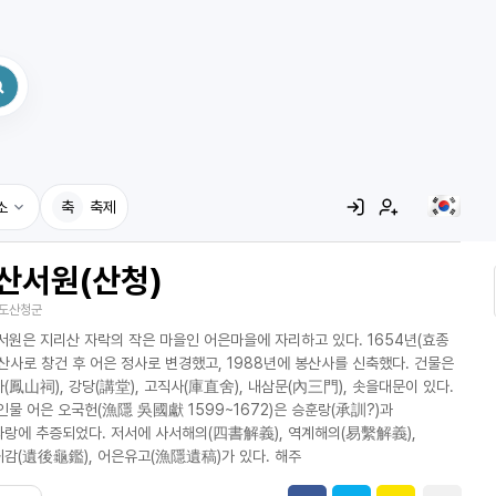
소
축
축제
산서원(산청)
집
도산청군
레시피
서원은 지리산 자락의 작은 마을인 어은마을에 자리하고 있다. 1654년(효종
어사전
봉산사로 창건 후 어은 정사로 변경했고, 1988년에 봉산사를 신축했다. 건물은
(鳳山祠), 강당(講堂), 고직사(庫直舍), 내삼문(內三門), 솟을대문이 있다.
인물 어은 오국헌(漁隱 吳國獻 1599~1672)은 승훈랑(承訓?)과
랑에 추증되었다. 저서에 사서해의(四書解義), 역계해의(易繫解義),
감(遺後龜鑑), 어은유고(漁隱遺稿)가 있다. 해주