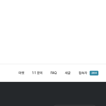
마켓
1:1 문의
FAQ
새글
접속자
284