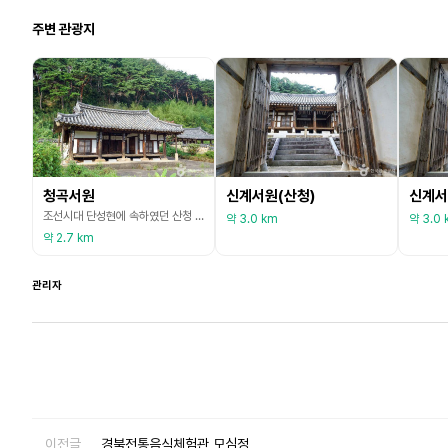
주변 관광지
청곡서원
신계서원(산청)
신계서
조선시대 단성현에 속하였던 산청 청곡서원은 1702년(숙종 28년)에 일신당 이천경의 학덕을 추모하기 위해 사림이 창건했으나, 1868년(고종 5년) 서원철폐령으로 철거됐다. 이후 후손들이 1896년에 강당을, 1924년에 사당을 각각 중건했다. 이천경(1538~1610)은 남명 조식(南冥 曺植)의 문인으로, 효성이 지극하여 부모님의 봉양을 위해 관직을 사양했으며, 저서로 ‘일신당집(日新堂集)’이 있다. 청곡서원은 중심축에 따라 외삼문, 강당, 내삼문,
약 3.0 km
약 3.0 
약 2.7 km
관리자
이전글
경북전통음식체험관 모심정