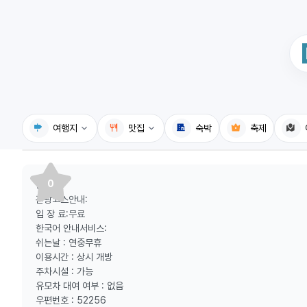
여행지
맛집
숙박
축제
국내여행지
국내맛집
0
등산로:
휴게소
고수의레시피
관광코스안내:
입 장 료:무료
전기충전소
음식용어사전
한국어 안내서비스:
쉬는날 : 연중무휴
식물도감
이용시간 : 상시 개방
주차시설 : 가능
유모차 대여 여부 : 없음
우편번호 : 52256