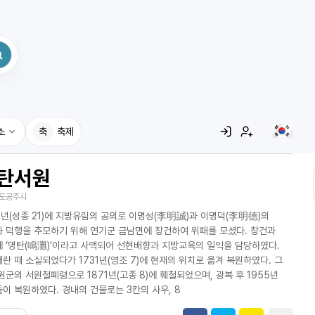
소
축
축제
탄서원
집
도공주시
레시피
0년(성종 21)에 지방유림의 공의로 이명성(李明誠)과 이명덕(李明德)의
어사전
 덕행을 추모하기 위해 연기군 금남면에 창건하여 위패를 모셨다. 창건과
 ‘명탄(鳴灘)’이라고 사액되어 선현배향과 지방교육의 일익을 담당하였다.
란 때 소실되었다가 1731년(영조 7)에 현재의 위치로 옮겨 복원하였다. 그
원군의 서원철폐령으로 1871년(고종 8)에 훼철되었으며, 광복 후 1955년
이 복원하였다. 경내의 건물로는 3칸의 사우, 8