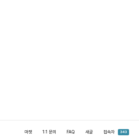
마켓
1:1 문의
FAQ
새글
접속자
343