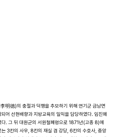
덕(李明德)의 충절과 덕행을 추모하기 위해 연기군 금남면
사액되어 선현배향과 지방교육의 일익을 담당하였다. 임진왜
다. 그 뒤 대원군의 서원철폐령으로 1871년(고종 8)에
 3칸의 사우, 8칸의 재실 겸 강당, 6칸의 수호사, 중앙