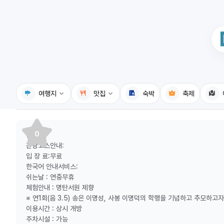
여행지
맛집
숙박
축제
국내여행지
국내맛집
0
등산로:
휴게소
고수의레시피
관광코스안내:
입 장 료:무료
전기충전소
음식용어사전
한국어 안내서비스:
쉬는날 : 연중무휴
식물도감
체험안내 : 명탄서원 제향
※ 연1회(음 3.5) 송은 이명성, 사봉 이명덕의 학행을 기념하고 추모하고
이용시간 : 상시 개방
주차시설 : 가능