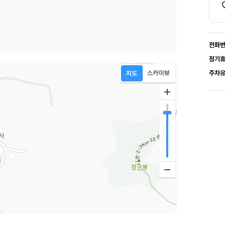
전화
정기
주차