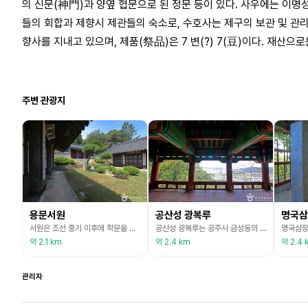
의 신문(神門)과 양옆 협문으로 된 정문 등이 있다. 사우에는 이명
들의 회합과 제향시 제관들의 숙소로, 수호사는 제구의 보관 및 관리
향사를 지내고 있으며, 제품(祭品)은 7 변(?) 7(豆)이다. 재산으로는 
주변 관광지
용문서원
공산성 광복루
명국삼
서원은 조선 중기 이후에 학문을 연구하고 공자와 훌륭한 유학자의 제사를 지내기 위하여 지역 사림에 의해 설립된 사설 교육 기관이다. 용문서원은 충남 공주시내 동쪽에 위치하고 있다. 이 서원은 1663년(현종 4) 이유태가 공주 중동(지금의 상왕동)으로 이주한 뒤 후학을 양성하기 위하여 세운 사립 교육기관으로서 이곳에서 수백 명의 문인을 육성하였다고 한다. 원래 명칭은 용문서재이며, 지금의 용문서원은 1977년 국가의 지원을 받아 고택과 함께 복원한 것이
공산성 광복루는 공주시 금성동의 공산성 중앙부 정상에 있는 조선시대의 건축물이다. 공산성 안에서 군사가 주둔하던 중군영의 문이었으나 광복 이후 광복을 기념하는 뜻으로 광복루라 불렀다. 앞면 3칸·옆면 2칸 규모의 2층 누각으로 모든 면이 개방되어 있으며, 왼쪽에는 오르내릴 수 있도록 층계를 만들어 두었다. 지붕은 옆에서 볼 때 여덟 팔자 모양인 팔작지붕으로 꾸몄다. 공산성 중에서 남동부에 위치해 있으며 가장 높은 정상부인 해발 112.4m에 있어 임류각
약 2.1 km
약 2.4 km
약 2.4 
관리자