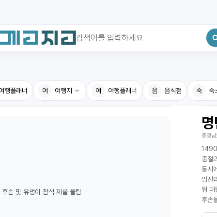
최근 검색어
전체삭제
여행플래너
최근 검색어가 없습니다.
여
여행지
여
여행플래너
음
음식점
숙
숙
명
국내여행지
국내맛
충청남
휴게소
고수의
149
전기충전소
음식용
충절과
동시에
식물도감
임진왜
뒤 대
자 후손 및 유생이 참석 제를 올림
후손들