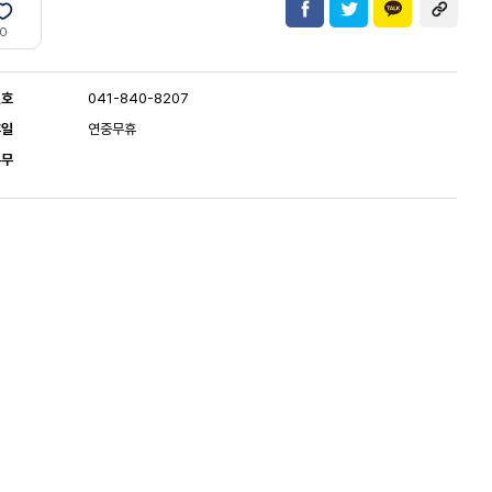
0
번호
041-840-8207
휴일
연중무휴
유무