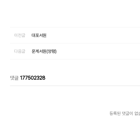
이전글
대포서원
다음글
운계서원(양평)
댓글
177502328
등록된 댓글이 없