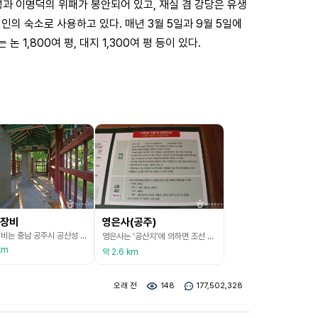
성과 이명덕의 위패가 봉안되어 있고, 재실 겸 강당은 유생
인의 숙소로 사용하고 있다. 매년 3월 5일과 9월 5일에
논 1,800여 평, 대지 1,300여 평 등이 있다.
장비
영은사(공주)
명국삼장비는 충남 공주시 공산성 공북루 아래에 위치한 비석이다. 이 비석은 정유재란 이듬해인 1598년(선조 31) 가을, 공주에 주둔하면서 왜군으로부터 방어해 준 명나라의 3장수 제독 이공, 위관 임제, 유격장 남방위의 업적을 기린 사은 송덕비이다. 본래는 공주 금강변 남안에 세워졌던 것을 공산성으로 옮겨왔었는데, 일제강점기에 일본인들이 일부 글자를 훼손하고 공주읍사무소 뒤뜰에 매립하였던 것을 해방 후 다시 이곳으로 이전하였다. 총 3개의 비석으로 되
영은사는 ‘공산지’에 의하면 조선 세조 4년(1458)에 지은 사찰이며 광해군 8년(1616)에는 이곳에 승장<僧將>을 두어 전국의 사찰을 두어 전국의 사찰을 통치하였다는 기록이 있다. 이곳은 원통전과 강당 격인 영은사 관일루, 요사채 건물로 구성되어 있다. 원통전 앞에 영은사 관일루가 배치되어 있다. 특히 이곳은 가을에 볼 수 있는 은행나무와 어우러지는 영은사의 풍경이 멋있는 곳으로 알려져 있다. 또한 공주시의 전경은 물론 금강을 한눈에 조망할 수 있
km
약 2.6 km
오래 전
148
177,502,328