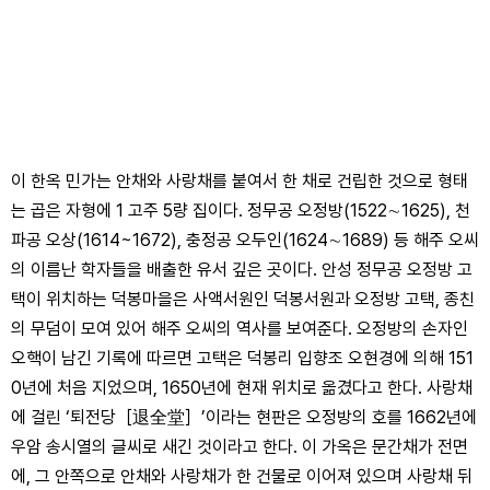
이 한옥 민가는 안채와 사랑채를 붙여서 한 채로 건립한 것으로 형태
는 곱은 자형에 1 고주 5량 집이다. 정무공 오정방(1522∼1625), 천
파공 오상(1614~1672), 충정공 오두인(1624∼1689) 등 해주 오씨
의 이름난 학자들을 배출한 유서 깊은 곳이다. 안성 정무공 오정방 고
택이 위치하는 덕봉마을은 사액서원인 덕봉서원과 오정방 고택, 종친
의 무덤이 모여 있어 해주 오씨의 역사를 보여준다. 오정방의 손자인
오핵이 남긴 기록에 따르면 고택은 덕봉리 입향조 오현경에 의해 151
0년에 처음 지었으며, 1650년에 현재 위치로 옮겼다고 한다. 사랑채
에 걸린 ‘퇴전당［退全堂］’이라는 현판은 오정방의 호를 1662년에
우암 송시열의 글씨로 새긴 것이라고 한다. 이 가옥은 문간채가 전면
에, 그 안쪽으로 안채와 사랑채가 한 건물로 이어져 있으며 사랑채 뒤