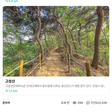
약 0.6 km
고성산
고성산(298m)은 만세고개에서 운수암에 이르는 등산코스가 제법 운치 있다. 안성시 양성면 방신리 쪽에서 오르면 운수암을 먼저 만날 수 있다. 방신리 입구에서 서북쪽을 향해 가면 낙엽송과 송림사이로 운수암의 정취가 눈에 잡힌다. 청아한 목탁 소리가 숲길에 먼저 배웅 나오는 운수암은 조선 영조 26년에 창건된 사찰로 경기도 문화유산자료 25호로 지정되어 있다. 찬찬히 운수암을 둘러봤다면 잘 닦아진 등산로를 함주어 조금 걸으면 약수터가 나온다. 여기서 잠
약 1.0 km
관리자
오래 전
264
177,502,328