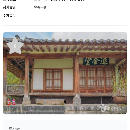
정기휴일
연중무휴
주차유무
0
등산로: