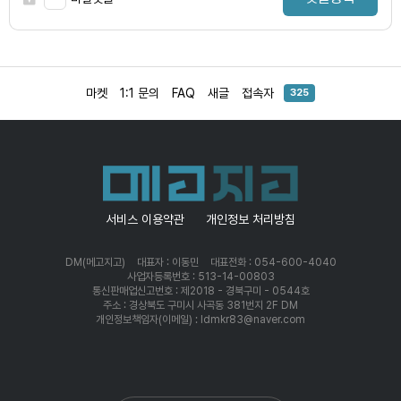
마켓
1:1 문의
FAQ
새글
접속자
325
서비스 이용약관
개인정보 처리방침
DM(메고지고)
대표자 : 이동민
대표전화 : 054-600-4040
사업자등록번호 : 513-14-00803
통신판매업신고번호 : 제2018 - 경북구미 - 0544호
주소 : 경상북도 구미시 사곡동 381번지 2F DM
개인정보책임자(이메일) : ldmkr83@naver.com