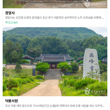
경앙사
경앙사는 오진영 선생의 문인들이 조선 후기 대표적인 성리학자인 노주 오희상을 비롯해 간재 전우, 석농 오진영 선생의 학덕과 절개를 기리기 위해 위패를 봉안하고 제향을 올리는 사당이다. 매년 음력 3월 10일 제사를 지내고 있다. 건물은 총 26㎡(8평)로 겹처마 맞배지붕의 한옥이며, 홍살문, 삼문, 사당 등이 차례로 배치되어 있다. 특히 현판 액자는 석농의 제자인 월헌 이보림 선생이 썼다고 전해지는데 여기서 경앙은 ‘산은 사람을 우러러보고 길은 사람이
약 0.2 km
덕봉서원
조선 숙종 때의 문신으로 기사사화(己巳士禍)에 연루되어 유배 도중 세상을 떠난 오두인(吳斗寅, 1624~1689)의 충절과 덕행을 기리기 위하여 숙종 21년(1695)에 건립된 서원이다. 숙종 23년에 임금이 ‘덕봉’이라는 현판을 하사하여 공인과 지원을 받게 되었다. 고종 8년(1871) 서원철폐령 때에도 헐리지 않고 존속한 전국 47개 서원 가운데 하나이다. 오두인은 1648년(인조26) 진사시에 1등으로 합격하고 이듬해 별시문과에 장원으로 급제한 뒤