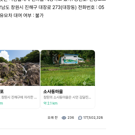
상남도 창원시 진해구 대장로 273(대장동) 전화번호 : 05
능 유모차 대여 여부 : 불가
포
소사동마을
경상남도 창원시 진해구에 자리한 용추폭포는 용수골에서 흐르는 물이 마봉산과 범방산 사이 골짜기에서 폭포가 되어 떨어진다. 무려 10m 높이에서 떨어지는 거센 물줄기가 깊은 웅덩이를 만들었는데, 여기에 용이 살고 있다고 하여 용추란 이름이 붙었다. 이름만큼이나 신비로운 풍광을 간직한 용추폭포는 물줄기가 세 갈래로 떨어지는데 예부터 이 지역 사람들은 용추폭포의 서쪽 물줄기가 마르면 전라도, 가운데 물줄기가 마르면 충청도, 동쪽 물줄기가 마르면 경상도에 가뭄
창원의 소사동마을은 시인 김달진의 생가를 비롯해 김달진문학관, 근대사 박물관인 김씨박물관, 박배덕 화백이 직접 운영하는 박배덕 갤러리 등 문화와 예술이 모여있는 장소이다. 2005년에 문을 연 김달진문학관에는 시인의 생전 유품과 사진들이 전시되어 있고 생가도 복원되어 있다. 추억 속 물건들을 만날 수 있는 김씨박물관, 70~80년대 구멍가게를 재현한 김씨공작소, 주말에만 여는 스토리텔링박물관 소사주막 등 과거로 추억 여행을 떠나게 하는 볼거리 많은 마을
km
약 2.1 km
오래 전
236
177,502,328