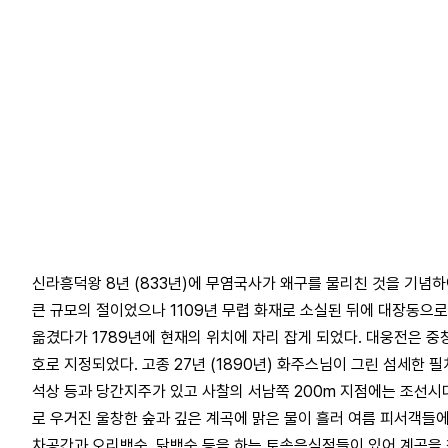
신라흥덕왕 8년 (833년)에 무염국사가 왜구를 물리친 것을 기념
큰 규모의 절이었으나 1109년 무렵 화재로 소실된 뒤에 대장동으로
옮겼다가 1789년에 현재의 위치에 자리 잡게 되었다. 대웅전은 
호로 지정되었다. 고종 27년 (1890년) 화주스님이 그린 섬세한 
석상 등과 당간지주가 있고 사찰의 서남쪽 200m 지점에는 조선시
로 우거진 울창한 숲과 깊은 계곡에 맑은 물이 흘러 여름 피서객들
차공간과 오리백숙, 닭백숙 등을 하는 토속음식점들이 있어 계곡을 