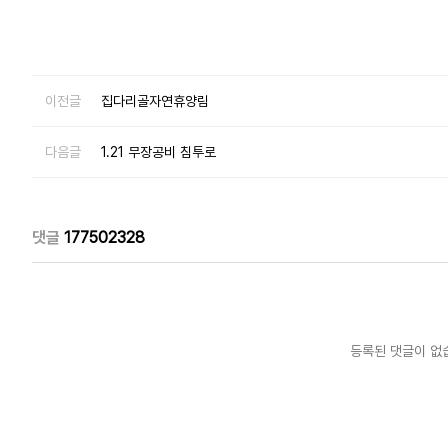
이전글
집다리골자연휴양림
다음글
1.21 무장공비 침투로
댓글
177502328
등록된 댓글이 없