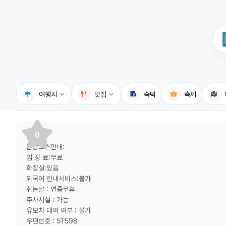
여행지
맛집
숙박
축제
국내여행지
국내맛집
0
등산로:
휴게소
고수의레시피
관광코스안내:
입 장 료:무료
전기충전소
음식용어사전
화장실:있음
외국어 안내서비스:불가
식물도감
쉬는날 : 연중무휴
주차시설 : 가능
유모차 대여 여부 : 불가
우편번호 : 51598