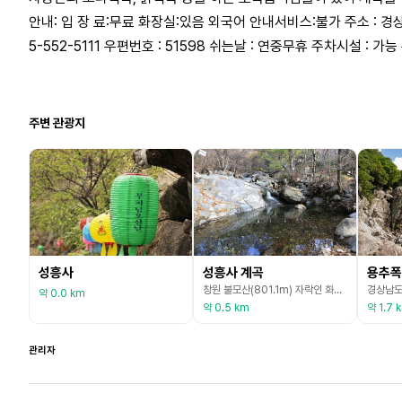
안내: 입 장 료:무료 화장실:있음 외국어 안내서비스:불가 주소 : 경
5-552-5111 우편번호 : 51598 쉬는날 : 연중무휴 주차시설 : 가
주변 관광지
성흥사
성흥사 계곡
용추폭
창원 불모산(801.1m) 자락인 화산(799.1m)에서 내려오는 계곡으로 성흥사 옆에 있는 계곡을 말한다. 계곡 주변 숲이 울창하고, 나무들 사이로 불어오는 바람이 시원한 자연발생 유원지로 그늘진 숲속 바위에 앉아 맑은 계곡물을 바라보고 있으면 마음속 깊이 숨겨진 번잡한 생각들이 말끔히 없어진다. 성흥사 계곡 입구에는 넓은 주차 공간과 토속음식점들이 있어 평소에도 많은 시민들이 이곳을 찾고 있으며 여름철에는 무더위를 식히려는 피서객들로 발 디딜 틈이
약 0.0 km
약 0.5 km
약 1.7 
관리자