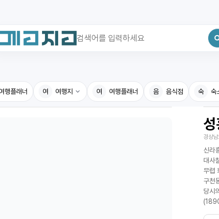
최근 검색어
전체삭제
여행플래너
최근 검색어가 없습니다.
여
여행지
여
여행플래너
음
음식점
숙
숙
성
국내여행지
국내맛
경상남
휴게소
고수의
신라흥
전기충전소
음식용
대사찰
무렵 
식물도감
구천동
당시의
(18