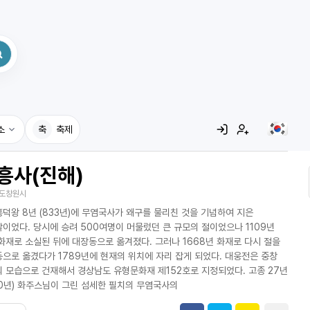
소
축
축제
흥사(진해)
집
도창원시
레시피
덕왕 8년 (833년)에 무염국사가 왜구를 물리친 것을 기념하여 지은
어사전
이었다. 당시에 승려 500여명이 머물렀던 큰 규모의 절이었으나 1109년
화재로 소실된 뒤에 대장동으로 옮겨졌다. 그러나 1668년 화재로 다시 절을
으로 옮겼다가 1789년에 현재의 위치에 자리 잡게 되었다. 대웅전은 중창
 모습으로 건재해서 경상남도 유형문화재 제152호로 지정되었다. 고종 27년
90년) 화주스님이 그린 섬세한 필치의 무염국사의