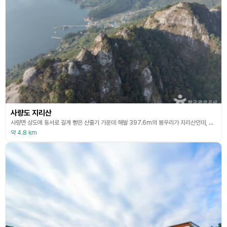
사량도 지리산
사량면 상도에 동서로 길게 뻗은 산줄기 가운데 해발 397.6m의 봉우리가 지리산인데, 이곳은 지리산이 바라보이는 산이라는 뜻에서 [지이망산]이라고도 불렀으나 지금은 지리산으로 굳어버렸다. 오랜 세월동안 비바람에 깍인 바위산이라 당당한 위용을 뽐내고 있으며, 바위능선을 싸고 있는 숲과 기암괴석들이 조화를 이뤄 신비로운 세계를 연출하고 있어 산행의 즐거움을 더해 주는 산이다. 2002년 10월 16일 산림청이 산의 날 지정을 기념하기 위하여 한국의 100
약 4.8 km