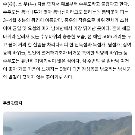
수(樹), 소 우(牛) 자를 합쳐서 예로부터 수우도라고 불렸다고 한다.
수우도는 동백나무가 많아 동백섬이라고도 불리는데 동백꽃이 피는
3~4월 초봄의 광경이 아름답다. 풍우의 작용으로 바위 전체가 조형
이며 균열 및 요철의 미가 남해안에서 가장 뛰어난 곳이다. 흔히 해골
바위라 알려져 있는 수우바위의 숭숭한 모습, 섬 해안 50m 거리를 두
고 붙어 거의 한 살림을 차리다시피 한 단독섬과 독섬개, 옆섬개, 잠여
등의 바위들, 일일이 열거하기조차 버거운 특이한 외양의 바위들 등
수우도는 유난히 기암괴석이 많은 섬이다. 섬 주변의 물 밑바닥 여건
이 좋아 가을 기운이 느껴지는 9월이 되면 감성돔을 낚으려는 낚시꾼
의 발길이 끊이지 않는 곳이기도 하다.
주변 관광지