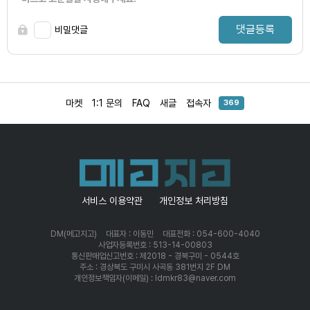
댓글등록
비밀댓글
마켓
1:1 문의
FAQ
새글
접속자
369
서비스 이용약관
개인정보 처리방침
DM(메고지고)
대표자 : 이동민
대표전화 : 054-600-4040
사업자등록번호 : 513-14-00803
통신판매업신고번호 : 제2018 - 경북구미 - 0544호
주소 : 경상북도 구미시 사곡동 381번지 2F DM
개인정보책임자(이메일) : ldmkr83@naver.com