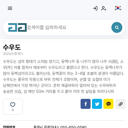
수우도
최근 검색어
전체삭제
경상남도통영시
최근 검색어가 없습니다.
수우도는 섬의 형태가 소처럼 생기고, 동백나무 등 나무가 많아 나무 수(樹), 소
우(牛) 자를 합쳐서 예로부터 수우도라고 불렸다고 한다. 수우도는 동백나무가
많아 동백섬이라고도 불리는데, 동백꽃이 피는 3~4월 초봄의 광경이 아름답다.
수우도는 풍우의 작용으로 바위 전체가 조형이며, 균열 및 요철의 미가
남해안에서 가장 뛰어난 곳이다. 흔히 해골바위라 알려져 있는 수우바위의
숭숭한 모습, 섬 해안 50m 거리를 두고 붙어 거의 한 살림을 차리다시피
0
전화번호
통영시 관광안내소 055-650-0580