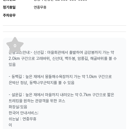
정기휴일
연중무휴
주차유무
0
등산로:
관광코스안내:- 신선길 : 마을회관에서 출발하여 금강봉까지 가는 약
2.0km 구간으로 고래바위, 신선대, 백두봉, 암릉길, 해골바위를 볼 수
있음
- 동백길 : 높은 재에서 몽돌해수욕장까지 가는 약 1.0km 구간으로
은박산 정상, 동백나무군락지를 볼 수 있음
- 설운길 : 높은 재에서 마을까지 내려오는 약 0.7km 구간으로 짧은
트레킹을 원하는 관광객을 위한 코스
화장실:있음
한국어 안내서비스:
쉬는날 : 연중무휴
이