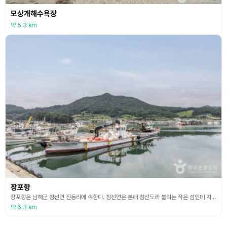
모상개해수욕장
약 5.3 km
장포항
장포항은 남해군 창선면 진동리에 속한다. 창선면은 본래 창선도라 불리는 작은 섬인데 지금은 연륙교 덕분으로 교통이 편리한 섬이 되었다. 남해군 지족마을과는 1980년에 개통한 창선교로 이어지며, 북동쪽으로는 2003년 삼천포대교와 늑도대교, 창선대교로 육지와 연결되었다. 빨간 등대와 하얀 등대, 항구 주변 갯바위는 잘 알려진 장포항권 낚시 포인트다. 장포항 주변 갯바위에선 감성돔, 볼락, 열기 등이 잘 잡혀 주말이면 낚시꾼을 갯바위 포인트로 날라주는 어
약 6.3 km