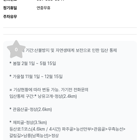
정기휴일
연중무휴
주차유무
0
입산통제 기간:산불방지 및 자연생태계 보전으로 인한 입산 통제
* 봄철 2월 1일 ~ 5월 15일
* 가을철 11월 1일 ~ 12월 15일
※ 기상현황에 따라 변동 가능. 가기전 전화문의
입산통제 구간:* 낭유고개-정상(2.4km)
* 관음산골-정상(2.6km)
* 재피골-정상(3.1km)
등산로:1코스(4.6km / 4시간) 파주골>능선안부>관음골>우측능선>
갈림길>남릉(남쪽능선)>정상