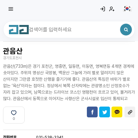
관음산
최근 검색어
전체삭제
경기도포천시
최근 검색어가 없습니다.
관음산(733m)은 경기 포천군, 영중면, 일동면, 이동면, 영북면등 4개면 경계에
솟아있다. 주위의 명성산 국망봉, 백운산 그늘에 가려 별로 알려지지 않은
산이지만 그만큼 호젓한 산행을 즐기기에 좋다. 관음산의 특징은 바위가 별로
없는 ‘육산’이라는 점이다. 정상에서 북쪽 산자락에는 관광명소인 산정호수가
자리 잡고 있으며, 남쪽으로는 드라이브 코스인 영평천이 흐르고 있어, 볼거리가
많다. 관음산에서 동쪽으로 이어지는 사향산은 군사시설로 입산이 통제되고
0
전화번호
031-538-3341