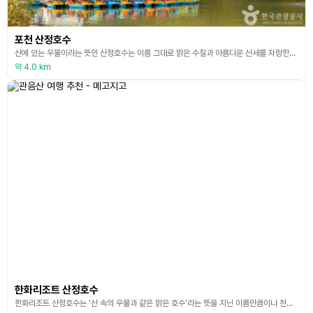
포천 산정호수
산에 있는 우물이라는 뜻인 산정호수는 이름 그대로 맑은 수질과 아름다운 산세를 자랑한다. 1925년 농수용저수지로 만들어졌으며, 명성산을 비롯해 여러 높은 산봉우리, 자인사와 등룡폭포, 비선폭포 등이 있다. 1977년 3월 국민관광지로 지정되어 많은 관광객이 찾고 있으며, 특히 봄?가을 호수의 밤 안개가 절경을 이루어 호수주변 산책길에 유명세를 타고 있다. 주변에 놀이공원, 조각공원, 보트장, 수영장, 썰매장 등이 조성되었다. (출처 : 포천 문화관광
약 4.0 km
한화리조트 산정호수
한화리조트 산정호수는 '산 속의 우물과 같은 맑은 호수'라는 뜻을 지닌 이름만큼이나 천혜의 자연 환경속에서 위치해 있다. 덕분에 사계절 여행의 휴양지로 고객들에게 많은 사랑을 받고 있다. 봄, 가을에는 명성산의 청정한 나무들과 억새를, 여름에는 한탄강에서 스릴 넘치는 래프팅을, 겨울에는 눈썰매와 얼음썰매 등을 즐길 수 있다.