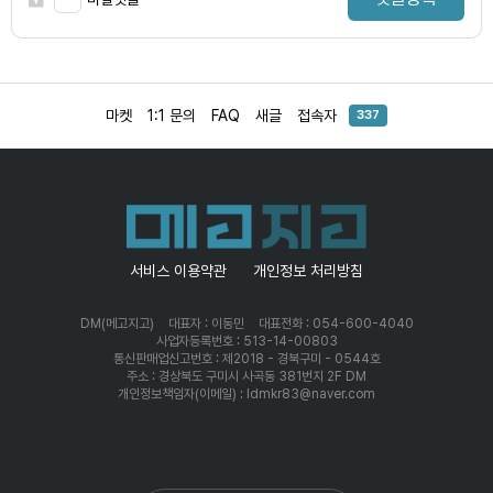
마켓
1:1 문의
FAQ
새글
접속자
337
서비스 이용약관
개인정보 처리방침
DM(메고지고)
대표자 : 이동민
대표전화 : 054-600-4040
사업자등록번호 : 513-14-00803
통신판매업신고번호 : 제2018 - 경북구미 - 0544호
주소 : 경상북도 구미시 사곡동 381번지 2F DM
개인정보책임자(이메일) : ldmkr83@naver.com