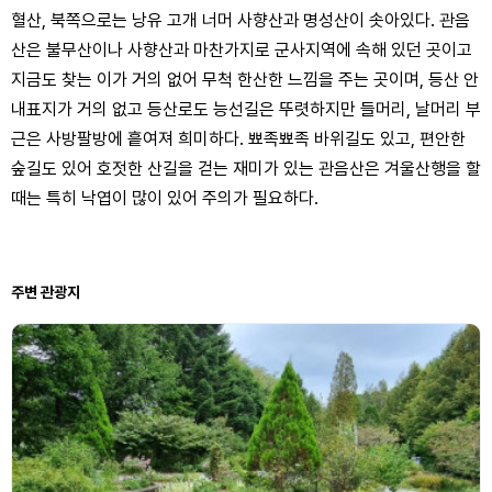
혈산, 북쪽으로는 낭유 고개 너머 사향산과 명성산이 솟아있다. 관음
산은 불무산이나 사향산과 마찬가지로 군사지역에 속해 있던 곳이고
지금도 찾는 이가 거의 없어 무척 한산한 느낌을 주는 곳이며, 등산 안
내표지가 거의 없고 등산로도 능선길은 뚜렷하지만 들머리, 날머리 부
근은 사방팔방에 흩여져 희미하다. 뾰족뾰족 바위길도 있고, 편안한
숲길도 있어 호젓한 산길을 걷는 재미가 있는 관음산은 겨울산행을 할
때는 특히 낙엽이 많이 있어 주의가 필요하다.
주변 관광지