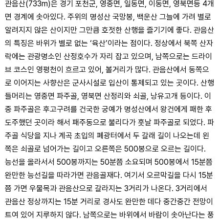
관음산(733m)은 경기 포천군, 영중면, 일동면, 이동면, 영북면등 4개
면 경계에 솟아있다. 주위의 명성산 국망봉, 백운산 그늘에 가려 별로
알려지지 않은 산이지만 그만큼 호젓한 산행을 즐기기에 좋다. 관음산
의 특징은 바위가 별로 없는 ‘육산’이라는 점이다. 정상에서 북쪽 산자
락에는 관광명소인 산정호수가 자리 잡고 있으며, 남쪽으로는 드라이
브 코스인 영평천이 흐르고 있어, 볼거리가 많다. 관음산에서 동쪽으
로 이어지는 사향산은 군사시설로 입산이 통제되고 있는 곳이다. 산행
들머리는 영중면 파주골, 영북면 산정리와 쇠골, 낭유고개 등이다. 이
중 파주골은 후고구려를 건국한 궁예가 명성산에서 왕건에게 패한 후
도주했던 곳이라 해서 패주동으로 불리다가 훗날 파주골로 되었다. 파
주골 식당을 지나 계곡 초입의 폐광터에서 두 갈래 길이 나오는데 왼
쪽은 쇠골로 넘어가는 길이고 오른쪽은 500봉으로 오르는 길이다.
능선을 올라서서 500봉까지는 50분쯤 소요되며 500봉에서 15분쯤
완만한 능선길을 따라가면 관음골재다. 여기서 오르막길을 다시 15분
쯤 가면 우물목과 관음산으로 갈라지는 3거리가 나온다. 3거리에서
관음산 정상까지는 15분 거리로 경사도 완만한 데다 중간중간 전망이
트여 있어 지루하지 않다. 남쪽으로는 바위에서 바람이 솟아난다는 풍