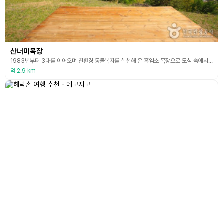
산너미목장
1983년부터 3대를 이어오며 친환경 동물복지를 실천해 온 흑염소 목장으로 도심 속에서 지친 마음을 힐링하며, 휴식하는 공간으로 남녀노소 사랑받고 있는 곳이다. 산촌 팜크닉, 차박, 바비큐 패키지, 산나물 체험 목장 트레킹, 평창 은하수 관람 등 자연 속에서 즐기는 다양한 체험을 할 수 있다. 차박/캠핑 예약은 홈페이지(<a href="https://linktr.ee/sanneomi"target="_blank" title="새창: 산너미목장 예약 홈페이
약 2.9 km