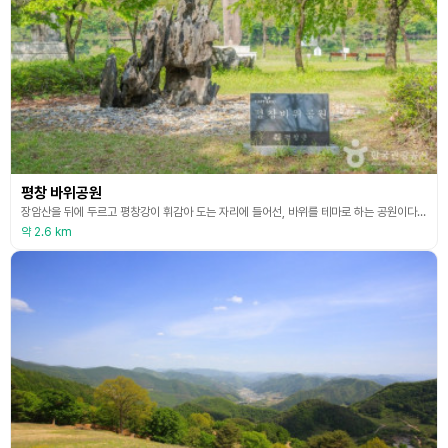
평창 바위공원
장암산을 뒤에 두르고 평창강이 휘감아 도는 자리에 들어선, 바위를 테마로 하는 공원이다. 공원은 강원도 평창군 평창읍을 중심으로 약 39㎞(100리) 안에서 수집한 자연석 123점을 전시한다. 자연석의 석질은 화강암, 석회암, 청석 등 다양하고, 무게는 2t부터 140t에 이른다. 잔디 깔린 평지에 거북바위, 두꺼비바위, 황소바위, 병풍바위 등 생김새가 제각각인 바위들이 띄엄띄엄 자리한다. 사람 손길이 닿지 않고 오직 자연이 조각한 바위들의 기기묘묘한
약 2.6 km