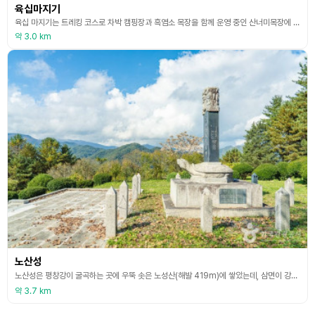
육십마지기
육십 마지기는 트레킹 코스로 차박 캠핑장과 흑염소 목장을 함께 운영 중인 산너미목장에 있다. 육십 마지기는 산너미 목장에서 차로 25분 거리에 있는 한국의 알프스로 불리는 육백마지기 보다 작은 면적이기 때문에 붙여진 이름이다. 육십 마지기를 가기 위해서는 산너미 산장에서 입장료를 지불해야 한다. 육십 마지기는 산너미 산장에서 도보 30분 정도 떨어져 있다. 방목된 흑염소가 군데군데 평화롭게 풀을 뜯는 모습도 보며 피톤치드 가득한 숲길을 올라 육십 마지기
약 3.0 km
노산성
노산성은 평창강이 굴곡하는 곳에 우뚝 솟은 노성산(해발 419m)에 쌓았는데, 삼면이 강으로 둘러싸여 있을 뿐만 아니라 북쪽은 절벽이거나 매우 가파른 곳이어서 천험의 지대라고 할 수 있다. 「신증동국여지승람」에는 노산성으로 기록되어 있으며, ‘돌로 쌓았으며 둘레 1,364척, 높이 4척이다. 안에 한 우물이 있다. 지금은 반은 퇴락되었다.’라고 되어 있다. 이 성은 조선 선조 초에 군수 김광복(金光福)이 쌓은 것으로 전해지며, 임진왜란 때 권두문(權斗文
약 3.7 km