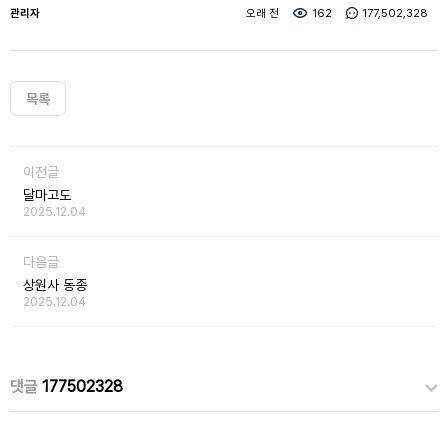
관리자
오래 전
162
177,502,328
목록
이전글
달마고도
2025.12.04
다음글
상원사 동종
2025.12.04
댓글
177502328