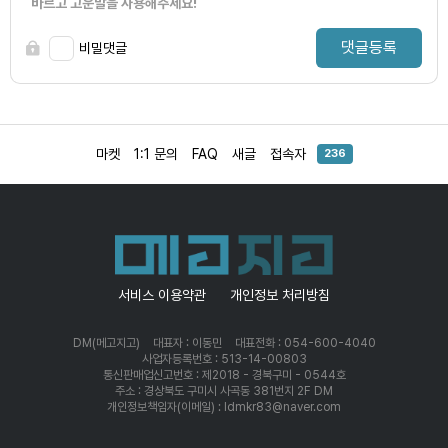
바르고 고운말을 사용해주세요!
댓글등록
비밀댓글
마켓
1:1 문의
FAQ
새글
접속자
236
서비스 이용약관
개인정보 처리방침
DM(메고지고)
대표자 : 이동민
대표전화 : 054-600-4040
사업자등록번호 : 513-14-00803
통신판매업신고번호 : 제2018 - 경북구미 - 0544호
주소 : 경상북도 구미시 사곡동 381번지 2F DM
개인정보책임자(이메일) : ldmkr83@naver.com