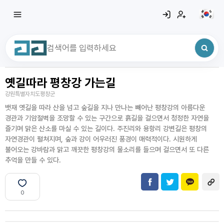
옛길따라 평창강 가는길
최근 검색어
전체삭제
강원특별자치도평창군
최근 검색어가 없습니다.
뱃재 옛길을 따라 산을 넘고 숲길을 지나 만나는 빼어난 평창강의 아름다운
경관과 기암절벽을 조망할 수 있는 구간으로 흙길을 걸으면서 청정한 자연을
즐기며 맑은 산소를 마실 수 있는 길이다. 주진리와 용항리 강변길은 평창의
자연경관이 펼쳐지며, 숲과 강이 어우러진 풍경이 매력적이다. 시원하게
불어오는 강바람과 맑고 깨끗한 평창강의 물소리를 들으며 걸으면서 또 다른
추억을 만들 수 있다.
0