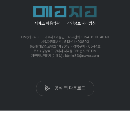
서비스 이용약관
개인정보 처리방침
DM(메고지고)
대표자 : 이동민
대표전화 : 054-600-4040
사업자등록번호 : 513-14-00803
통신판매업신고번호 : 제2018 - 경북구미 - 0544호
주소 : 경상북도 구미시 사곡동 381번지 2F DM
개인정보책임자(이메일) : ldmkr83@naver.com
공식 앱 다운로드