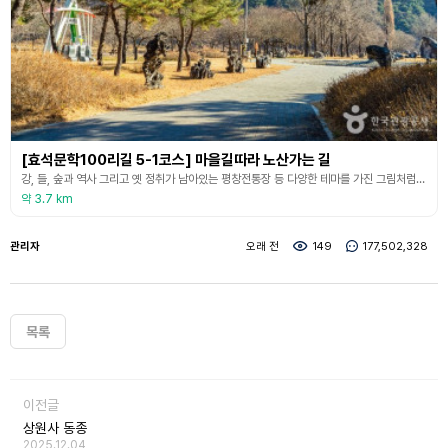
[효석문학100리길 5-1코스] 마을길따라 노산가는 길
강, 들, 숲과 역사 그리고 옛 정취가 남아있는 평창전통장 등 다양한 테마를 가진 그림처럼 아름다운 평창의 이야기가 펼쳐지는 구간이다. 숲길을 따라 작은 고개를 넘고 마을길을 걸으며 시골의 정취를 느끼고 평창강과 기암절벽, 임진왜란 때 격전지였던 노산성을 둘러보고 평창강변에 위치한 평창바위공원에 이르는 길이다. 수석바위 테마공원인 평창바위공원을 둘러보고 장암산이 병풍처럼 펼쳐진 평창강을 따라 걸으며 강변의 정취를 즐기고 숲길을 따라 산림욕을 즐기면서 평
약 3.7 km
관리자
오래 전
149
177,502,328
목록
이전글
상원사 동종
2025.12.04