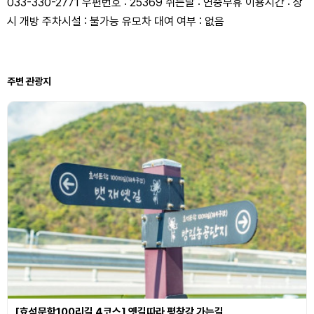
033-330-2771 우편번호 : 25369 쉬는날 : 연중무휴 이용시간 : 상
시 개방 주차시설 : 불가능 유모차 대여 여부 : 없음
주변 관광지
[효석문학100리길 4코스] 옛길따라 평창강 가는길