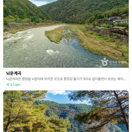
뇌운계곡
뇌운계곡은 평창읍 뇌운리에 위치한 곳으로 평창강 줄기가 S자로 굽이돌면서 흐르는 폭이 넓은 골짜기로 수량이 풍부하다. 드문드문 깎아지른 듯한 절벽과 강이 어우러져 풍광 또한 뛰어난 곳이다. 곳곳에 모래밭과 조약돌이 깔려 있어 물놀이와 야영을 하기에 알맞은 장소이다. 강이 넓고 물이 맑아 쏘가리, 꺽지, 메기 등 토종 민물고기와 다슬기가 많이 있어 낚시와 자연을 즐기기에 좋은 곳이다. 근처 민박농가에서 고추 따기, 감자 캐기와 같은 농촌체험의 기회도 제공
약 3.1 km