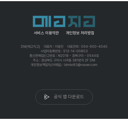
서비스 이용약관
개인정보 처리방침
DM(메고지고)
대표자 : 이동민
대표전화 : 054-600-4040
사업자등록번호 : 513-14-00803
통신판매업신고번호 : 제2018 - 경북구미 - 0544호
주소 : 경상북도 구미시 사곡동 381번지 2F DM
개인정보책임자(이메일) : ldmkr83@naver.com
공식 앱 다운로드