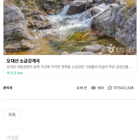
오대산 소금강계곡
오대산 국립공원의 동쪽 지구에 자리한 청학동 소금강은 기암들의 모습이 작은 금강산을 보는 듯하다고 하여 소금강이라 부르게 되었다. 또 학이 날개를 펴는 형상을 했다고 일명 청학산이라고도 불린다. 해발 1,470m인 황병산을 주봉으로 노인봉, 좌측의 매봉이 학의 날개를 펴는 듯한 형상의 산세를 이룬다. 소금강의 울창한 숲 사이로 기암의 수려함을 드러내어 찾는 이로 하여금 한눈에 빨려 들게 한다. 무릉계곡 첫 구비에서부터 40여 리에 걸쳐있는 계곡에는 무릉
약 5.5 km
관리자
오래 전
169
177,502,328
목록
이전글