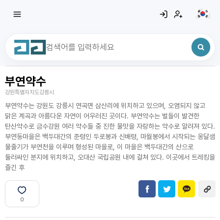
부연약수
최근 검색어
전체삭제
강원특별자치도강릉시
최근 검색어가 없습니다.
부연약수는 강원도 강릉시 연곡면 삼산리에 위치하고 있으며, 오염되지 않고
맑은 계곡과 아름다운 자연이 어우러진 곳이다. 부연약수는 벌들이 발견한
탄산약수로 금수강원 여러 약수들 중 진한 물맛을 자랑하는 약수로 알려져 있다.
부연동마을은 백두대간의 준령인 두로봉과 신배령, 마월봉에서 시작되는 옹달샘
물줄기가 부연천을 이루며 형성된 마을로, 이 마을은 백두대간의 산으로
둘러싸인 분지에 위치하고, 오대산 국립공원 내에 걸쳐 있다. 이곳에서 트레킹을
즐긴 후
0