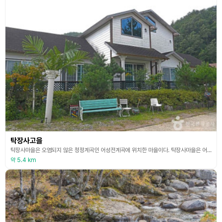
탁장사고을
탁장사마을은 오염되지 않은 청정계곡인 어성전계곡에 위치한 마을이다. 탁장사마을은 어성전의 빼어난 자연환경과 이 고장의 민속놀이인 탁장사놀이를 접목시켜 만들어진 전통테마마을이다. 계곡의 맑은 물, 천연림이 조화를 이루고 있고 마을을 휘돌아 감는 어성전천은 아름다운 자연의 극치를 이루고 여기에서 서식하는 어류는 물반 고기반으로 은어, 연어, 메기 등 풍부한 어족자원은 수많은 강태공들을 유혹하고 있는 자연의 보고라 할 수 있으며 물고기의 노는 모습이 아름다워
약 5.4 km