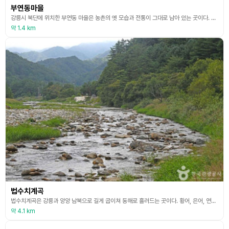
부연동마을
강릉시 북단에 위치한 부연동 마을은 농촌의 옛 모습과 전통이 그대로 남아 있는 곳이다. 부연동 마을은 부연동의 부연천 가운데 마치 가마처럼 생긴 가마소가 있는데서 유래하였고, 가마소 마을이라고도 불린다. 부연동 마을 주변에는 가마소, 부연약수터, 부연동 마을관리 휴양지 야영장, 부연동 계곡이 있다. 2005년 산림청에서 공모한 ‘산청종합개발사업’을 선정받아 캐빈형 산막 10개소 문화회관을 신축해 운영하고 있다. 부연동 마을은 오염되지 않은 맑은
약 1.4 km
법수치계곡
법수치계곡은 강릉과 양양 남북으로 길게 굽이쳐 동해로 흘러드는 곳이다. 황어, 은어, 연어가 올라오는 남대천 최상류, 어성전계곡을 따라가면 오대산 북쪽의 법수치계곡을 만난다. 계곡물이 마치 불가의 법수(인간 세상의 번뇌를 씻어주는 말)처럼 맑게 뿜어져 나와 남대천 본줄기의 시초가 되었다 하여 법수치라는 이름이 유래되었다. 문화재로 지정된 곳에 가야 볼 수 있는 화전민가옥인 굴피집도 이곳에서 그 흔적이 있을 정도로 사람의 발길이 드물었던 곳이다. 기암절벽
약 4.1 km