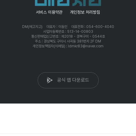
서비스 이용약관
개인정보 처리방침
DM(메고지고)
대표자 : 이동민
대표전화 : 054-600-4040
사업자등록번호 : 513-14-00803
통신판매업신고번호 : 제2018 - 경북구미 - 0544호
주소 : 경상북도 구미시 사곡동 381번지 2F DM
개인정보책임자(이메일) : ldmkr83@naver.com
공식 앱 다운로드