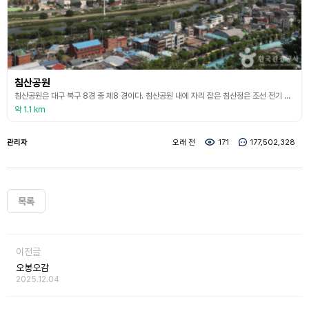
침산공원
침산공원은 대구 북구 8경 중 제8 경이다. 침산공원 내에 자리 잡은 침산정은 조선 전기 최고의 문장가였던 서거정 선생이 침산의 저녁노을을 보고 아름다움에 감탄하여 한시 ‘침산만조’를 읊었을 정도로 아름다운 곳이다. 공원에는 대구 시내를 한눈에 내려다볼 수 있는 전망대가 있다. 밤에는 화려한 야경도 감상해 볼 수 있어 많은 사람이 찾는다. 이 밖에도 공원에는 돌계단, 산책로, 인공폭포, 야외무대, 물놀이장, 맨발 산책로 등 즐길 거리가 많다.
약 1.1 km
관리자
오래 전
171
177,502,328
목록
이전글
오봉오감
2025.12.04