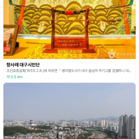
향사례 대구시민단
조선효종실록(1655.2.6.)에 따르면 ＂병마절도사가 대구 읍성의 무기고를 검열하니 대구부사 이정이 새로 만든 활(죽궁)이 있어 임금에게 받치니 크게 기뻐하였다.＂라고 기록되어 전해지고 있다. 향사례 대구시민단 김병연 궁장은 ＂한국의 창조적인 장인＂으로 선정되었으며 11개국 언어로 활의 우수성과 아름다움을 전 세계에 알렸고, 기억 속에 잊혔던 대구 전통 활의 위상을 높이고 있다. 특히 향사례라는 조선시대 활쏘기 국가의례를 세계인들이 참여하는 활쏘기 대
약 0.5 km