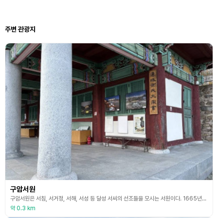
주변 관광지
구암서원
구암서원은 서침, 서거정, 서해, 서성 등 달성 서씨의 선조들을 모시는 서원이다. 1665년에 창건되었으며, 처음에는 연구산에 자리하고 있었다. 1675년(숙종 1)에 귀계 서침 선생의 위패를 봉안하고 해마다 제사를 지내다가, 1718년(숙종 44)에 동산동으로 이전하면서 사가 서거정 선생을 함께 모셨다. 이후 약봉 서성 선생과 함제 서해 선생을 차례로 추향하였다. 경내에는 강당, 숭현사, 비각, 제수청 등이 있다. 강당은 정면 3칸, 측면 2칸의 팔작
약 0.3 km