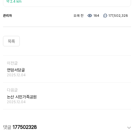
약 2.4 km
관리자
오래 전
184
177,502,328
목록
이전글
연암서당골
2025.12.04
다음글
논산 시민가족공원
2025.12.04
댓글
177502328