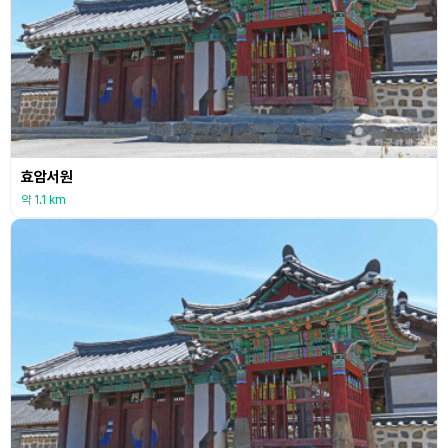
효암서원
약 1.1 km