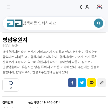
병암유원지
최근 검색어
전체삭제
충청남도논산시
최근 검색어가 없습니다.
병암유원지는 충남 논산시 가야곡면에 자리하고 있다. 논산천이 탑정호로
유입되는 지역을 병암유원지라고 지칭한다. 유원지에는 가볍게 걷기 좋은
산책로가 조성되어 있으며 유원지에 탁자도 놓여있어 나들이 장소로도
안성맞춤이다. 유원지는 양촌 IC에서 가까운 거리에 있다. 주변에는 탑정호
출렁다리, 탑정저수지, 탑정호수변생태공원이 있다.
0
전화번호
논산시청 041-746-5114