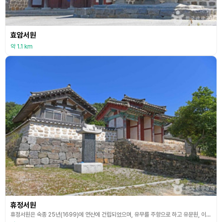
효암서원
약 1.1 km
휴정서원
휴정서원은 숙종 25년(1699)에 연산에 건립되었으며, 유무를 주향으로 하고 유문원, 이항길, 김정망, 권수 등 4인을 추배 하였다. 고종 8년(1871) 전국적인 서원 훼철령으로 철폐되었고, 1919년에 다시 복원되었다. 그 후 탑정저수지가 완공되면서 서원이 수몰되자 1944년 현재의 위치에 단소를 설치하였다가 1984년 사우를 복원하였으며, 1985년 구봉 송익필을 주향으로 하고 김공휘, 김호, 이항길, 유무, 김상연, 김진일, 김우택 등 8위의