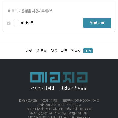
바르고 고운말을 사용해주세요!
댓글등록
비밀댓글
마켓
1:1 문의
FAQ
새글
접속자
314
서비스 이용약관
개인정보 처리방침
DM(메고지고)
대표자 : 이동민
대표전화 : 054-600-4040
사업자등록번호 : 513-14-00803
통신판매업신고번호 : 제2018 - 경북구미 - 0544호
주소 : 경상북도 구미시 사곡동 381번지 2F DM
개인정보책임자(이메일) : ldmkr83@naver.com