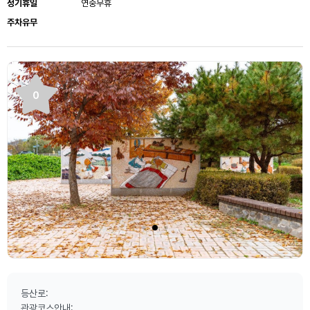
정기휴일
연중무휴
주차유무
0
등산로:
관광코스안내: