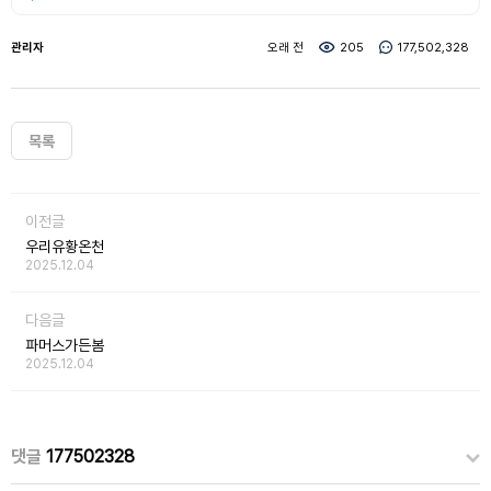
관리자
오래 전
205
177,502,328
목록
이전글
우리유황온천
2025.12.04
다음글
파머스가든봄
2025.12.04
댓글
177502328