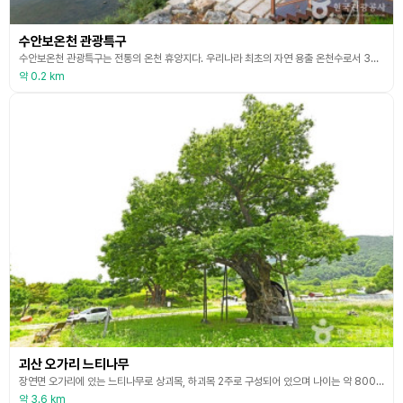
수안보온천 관광특구
수안보온천 관광특구는 전통의 온천 휴양지다. 우리나라 최초의 자연 용출 온천수로서 3만 년 전부터 있었다고 전해지며 그 효능 역시 잘 알려져 있다. 지하 250m에서 용출되는 온천은 약알칼리성이다. 충주시가 직접 관리하는 온천수에는 인체에 유익한 원적외선뿐 아니라 각종 광물질이 포함되어 있다. 그래서인지 예부터 수안보온천은 질병을 치료하고 휴양할 목적으로 많은 사람들이 찾아들었다. 수안보온천의 중심지에 물탕공원이 자리하고 있다. 공원에는 온천수가 흐르는
약 0.2 km
괴산 오가리 느티나무
장연면 오가리에 있는 느티나무로 상괴목, 하괴목 2주로 구성되어 있으며 나이는 약 800살 정도로 추정된다. 이 2그루의 가까운 곳에 한 그루의 느티나무가 더 있는데 이곳에는 정자가 없으나 마을 입구에 서 있는 세 그루의 느티나무 모습이 마치 정자 같다고 하여 삼괴정이라고 부른다. 상괴목은 나무 높이 25m, 수관폭 26m, 나무 둘레 8m이고 지상부 2m 부위에서 큰 가지가 발달하였다. 하괴목은 나무 높이 19m, 수관폭 22m, 나무 둘레 9.4m이
약 3.6 km