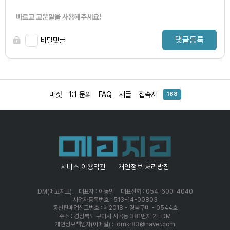
바르고 고운말을 사용해주세요!
댓글등록
비밀댓글
마켓
1:1 문의
FAQ
새글
접속자
188
서비스 이용약관
개인정보 처리방침
DM(메고지고)
대표자 : 이동민
대표전화 : 054-600-4040
사업자등록번호 : 513-14-00803
통신판매업신고번호 : 제2018 - 경북구미 - 0544호
주소 : 경상북도 구미시 사곡동 381번지 2F DM
개인정보책임자(이메일) : ldmkr83@naver.com