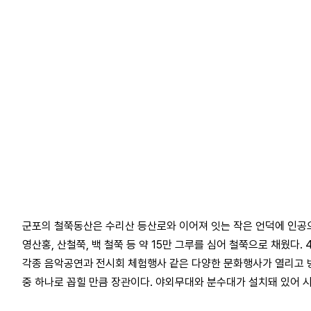
군포의 철쭉동산은 수리산 등산로와 이어져 잇는 작은 언덕에 인공으
영산홍, 산철쭉, 백 철쭉 등 약 15만 그루를 심어 철쭉으로 채웠다
각종 음악공연과 전시회 체험행사 같은 다양한 문화행사가 열리고 방
중 하나로 꼽힐 만큼 장관이다. 야외무대와 분수대가 설치돼 있어 