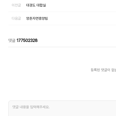
이전글
대경도 대합실
다음글
양촌자연휴양림
댓글
177502328
등록된 댓글이 없