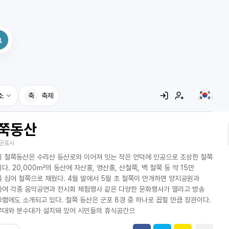
소
축
축제
쭉동산
집
군포시
레시피
 철쭉동산은 수리산 등산로와 이어져 잇는 작은 언덕에 인공으로 조성한 철쭉
어사전
다. 20,000㎡의 동산에 자산홍, 영산홍, 산철쭉, 백 철쭉 등 약 15만
 심어 철쭉으로 채웠다. 4월 말에서 5월 초 철쭉이 만개하면 양지공원과
여 각종 음악공연과 전시회 체험행사 같은 다양한 문화행사가 열리고 방송
램에도 소개되고 있다. 철쭉 동산은 군포 8경 중 하나로 꼽힐 만큼 장관이다.
대와 분수대가 설치돼 있어 시민들의 휴식공간으