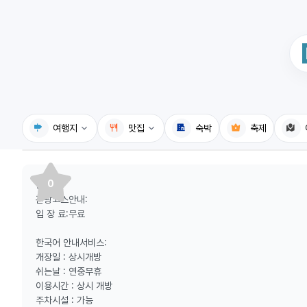
여행지
맛집
숙박
축제
국내여행지
국내맛집
0
등산로:
휴게소
고수의레시피
관광코스안내:
입 장 료:무료
전기충전소
음식용어사전
한국어 안내서비스:
식물도감
개장일 : 상시개방
쉬는날 : 연중무휴
이용시간 : 상시 개방
주차시설 : 가능