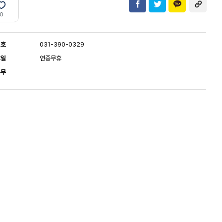
0
번호
031-390-0329
휴일
연중무휴
유무