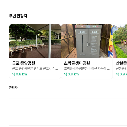
주변 관광지
군포 중앙공원
초막골생태공원
산본중
군포 중앙공원은 경기도 군포시 산본동의 중심에 위치한 근린공원이다. 공원 안에는 어린이놀이터, 체력단련장, 다목적광장, 맨발공원, 인라인스케이트장, 시립도서관이 있다. 또한 광장과 트랙 옆으로 쉼터와 건강지압공원이 있어 어른과 어린이 모두 편안하게 공원을 이용할 수 있다. 여름에는 물놀이터를 운영하여 어린이들이 즐겁게 보낼 수 있다.
초막골 생태공원은 수리산 자락에 자리한 초막골생태공원은 수리산이 가진 자연적 환경과 조선시대 역사유적 등의 문화적 유산을 겸비한 생태문화공간으로 군포시민의 새로운 랜드마크로 자리매김하였다. 초막골생태공원에는 향기숲, 다랭이논, 맹꽁이습지원 등 도심속에서 생태계를 느낄 수 있도록 조성하였고 다양한 생태체험프로그램이 준비되어있다. 생태공원내에 위치한 느티나무야영장에서는 자연과 어우러진 캠핑을 즐길 수 있다. (출처 : 군포시 문화관광 홈페이지)
약 0.8 km
약 0.9 km
약 0.9 
관리자