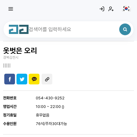
옷벗은 오리
최근 검색어
전체삭제
경북김천시
최근 검색어가 없습니다.
|||||
전화번호
054-430-9252
영업시간
10:00 ~ 22:00 ()
정기휴일
휴무없음
수용인원
76석/주차30대가능