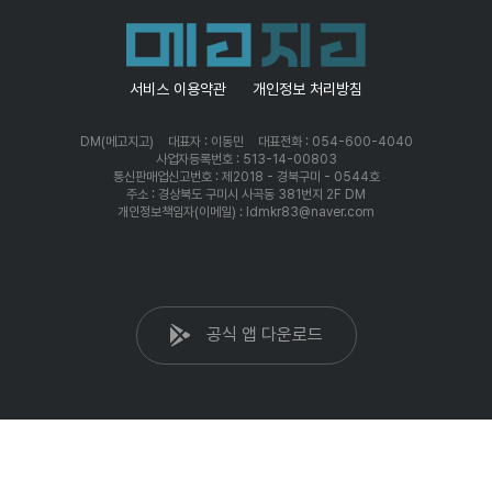
서비스 이용약관
개인정보 처리방침
DM(메고지고)
대표자 : 이동민
대표전화 : 054-600-4040
사업자등록번호 : 513-14-00803
통신판매업신고번호 : 제2018 - 경북구미 - 0544호
주소 : 경상북도 구미시 사곡동 381번지 2F DM
개인정보책임자(이메일) : ldmkr83@naver.com
공식 앱 다운로드