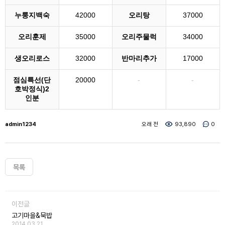
누룽지백숙
42000
오리탕
37000
오리훈제
35000
오리주물럭
34000
생오리로스
32000
반마리추가
17000
점심특선(단
20000
-
-
호박정식)2
인분
admin1234
오래 전
93,890
0
목록
이전글
고기마을&묵밥
2014.03.21