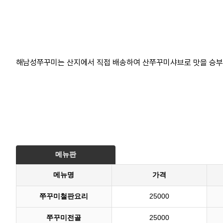
해남성쭈꾸미는 산지에서 직접 배송하여 산쭈꾸미샤브로 맛을 승부
메뉴판
메뉴명
가격
쭈꾸미철판요리
25000
쭈꾸미전골
25000