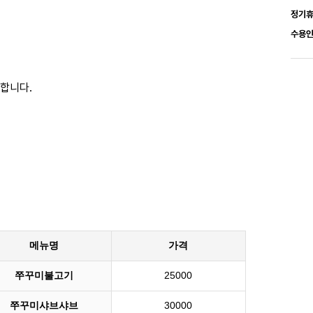
정기
수용
합니다.
메뉴명
가격
쭈꾸미불고기
25000
쭈꾸미샤브샤브
30000