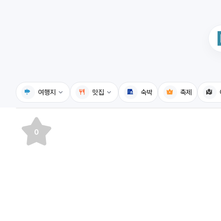
여행지
맛집
숙박
축제
국내여행지
국내맛집
0
휴게소
고수의레시피
전기충전소
음식용어사전
식물도감