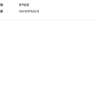
휴일
휴무없음
인원
100석/주차20석