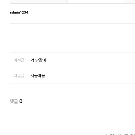
admin1234
이전글
억 닭갈비
다음글
시골마을
댓글
0