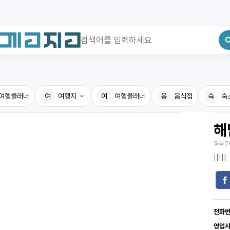
최근 검색어
전체삭제
여행플래너
최근 검색어가 없습니다.
여
여행지
여
여행플래너
음
음식점
숙
숙
해
국내여행지
국내맛
경북구
휴게소
고수의
|||||
전기충전소
음식용
식물도감
전화
영업