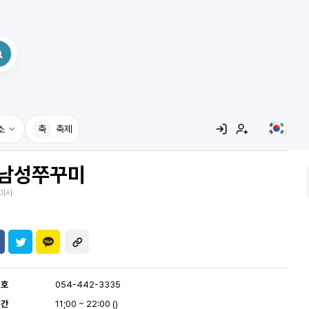
소
축
축제
남성쭈꾸미
집
미시
레시피
어사전
번호
054-442-3335
시간
11;00 ~ 22:00 ()