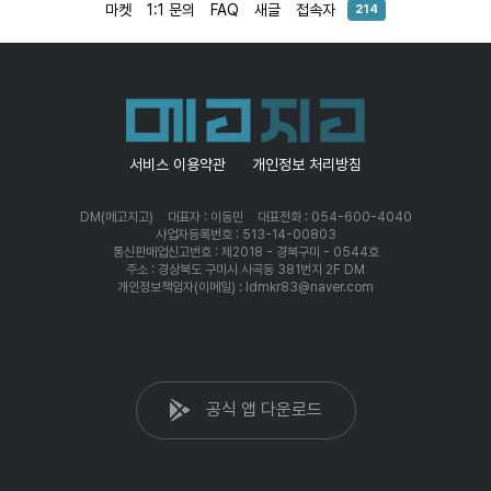
마켓
1:1 문의
FAQ
새글
접속자
214
서비스 이용약관
개인정보 처리방침
DM(메고지고)
대표자 : 이동민
대표전화 : 054-600-4040
사업자등록번호 : 513-14-00803
통신판매업신고번호 : 제2018 - 경북구미 - 0544호
주소 : 경상북도 구미시 사곡동 381번지 2F DM
개인정보책임자(이메일) : ldmkr83@naver.com
공식 앱 다운로드