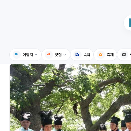
여행지
맛집
숙박
축제
국내여행지
국내맛집
휴게소
고수의레시피
전기충전소
음식용어사전
식물도감