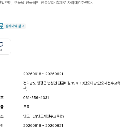
았으며, 오늘날 전국적인 전통문화 축제로 자리매김하였다.
료
상세내역 참고
0
20260618 ~ 20260621
전라남도 영광군 법성면 진굴비길 154-13단오마당(단오제전수교육
관)
번호
061-356-4331
요금
무료
장소
단오마당(단오제전수교육관)
기간
20260618 ~ 20260621