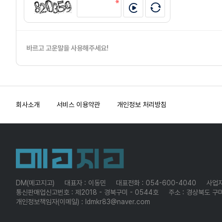
바르고 고운말을 사용해주세요!
회사소개
서비스 이용약관
개인정보 처리방침
DM(메고지고)
대표자 : 이동민
대표전화 : 054-600-4040
사업자
통신판매업신고번호 : 제2018 - 경북구미 - 0544호
주소 : 경상북도 구미
개인정보책임자(이메일) : ldmkr83@naver.com