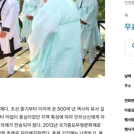
인정받
축
무
날짜
주소
전화
. 조선 중기부터 이어져 온 500여 년 역사의 유서 깊
이용
로부터 어업이 중심이었던 지역 특성에 따라 인의산신에게 마
행사
 의례가 전승되어 왔다. 2012년 국가중요무형문화재로
행사
화 축제로 자리매김하였다. 축제 기간에는 난장트기, 용