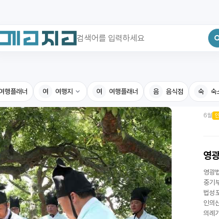
최근 검색어
전체삭제
여행플래너
최근 검색어가 없습니다.
여
여행지
여
여행플래너
음
음식점
숙
숙
6월
국내여행지
국내맛
휴게소
고수의
영
전기충전소
음식용
영광법
식물도감
중기부
법성포
인의산
의례가