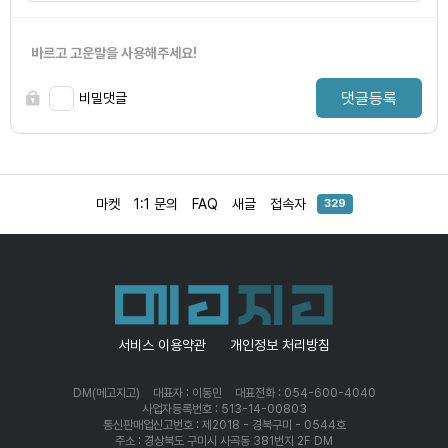
바르고 고운말을 사용해주세요!
댓글등록
비밀댓글
마켓
1:1 문의
FAQ
새글
접속자
329
서비스 이용약관
개인정보 처리방침
DM(메고지고)
대표자 : 이동민
대표전화 : 054-600-4040
사업자등록번호 : 513-14-00803
통신판매업신고번호 : 제2018 - 경북구미 - 0544호
주소 : 경상북도 구미시 사곡동 381번지 2F DM