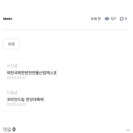
ldmkr
오래 전
127
0
목록
이전글
제천국제한방천연물산업엑스포
2026.04.01
다음글
코리안드림 한강대축제
2026.04.01
댓글
0