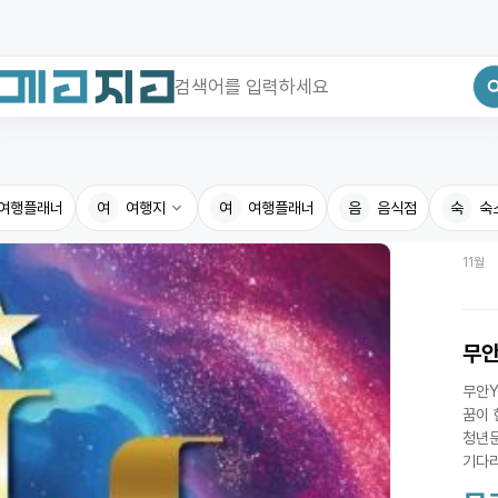
최근 검색어
전체삭제
여행플래너
최근 검색어가 없습니다.
여
여행지
여
여행플래너
음
음식점
숙
숙
11월
국내여행지
국내맛
휴게소
고수의
무안
전기충전소
음식용
무안Y
식물도감
꿈이 
청년문
기다리