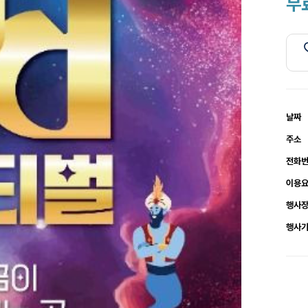
무
날짜
주소
전화
이용
행사
행사