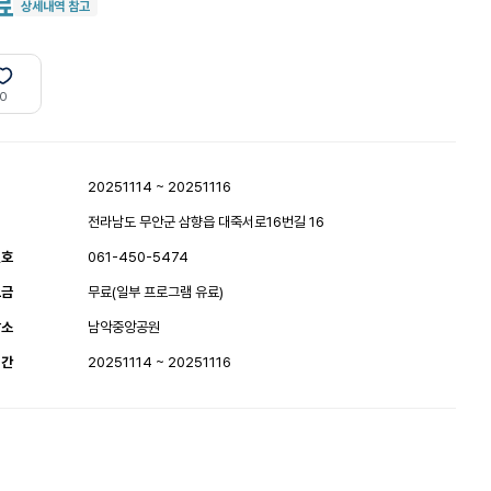
료
상세내역 참고
0
20251114 ~ 20251116
전라남도 무안군 삼향읍 대죽서로16번길 16
번호
061-450-5474
요금
무료(일부 프로그램 유료)
장소
남악중앙공원
기간
20251114 ~ 20251116