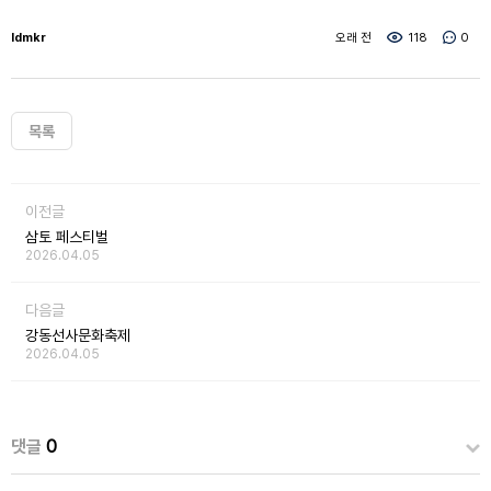
ldmkr
오래 전
118
0
목록
이전글
삼토 페스티벌
2026.04.05
다음글
강동선사문화축제
2026.04.05
댓글
0