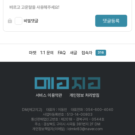
바르고 고운말을 사용해주세요!
댓글등록
비밀댓글
마켓
1:1 문의
FAQ
새글
접속자
316
서비스 이용약관
개인정보 처리방침
DM(메고지고)
대표자 : 이동민
대표전화 : 054-600-4040
사업자등록번호 : 513-14-00803
통신판매업신고번호 : 제2018 - 경북구미 - 0544호
주소 : 경상북도 구미시 사곡동 381번지 2F DM
개인정보책임자(이메일) : ldmkr83@naver.com