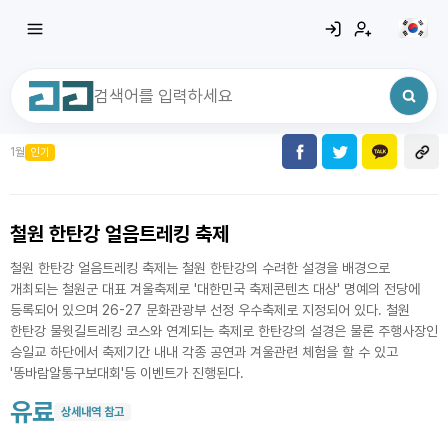
1월
인기
최근 검색어
전체삭제
최근 검색어가 없습니다.
철원 한탄강 얼음트레킹 축제
철원 한탄강 얼음트레킹 축제는 철원 한탄강의 수려한 설경을 배경으로
개최되는 철원군 대표 겨울축제로 '대한민국 축제콘텐츠 대상' 명예의 전당에
등록되어 있으며 26-27 문화관광부 선정 우수축제로 지정되어 있다. 철원
한탄강 물윗길트레킹 코스와 연계되는 축제로 한탄강의 설경은 물론 주행사장인
승일교 하단에서 축제기간 내내 각종 공연과 겨울관련 체험을 할 수 있고
'똥바람알통구보대회'등 이벤트가 진행된다.
유료
상세내역 참고