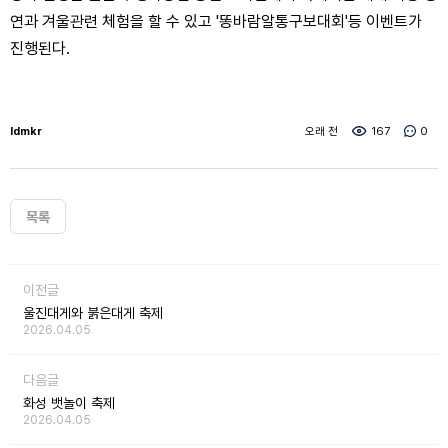
연과 겨울관련 체험을 할 수 있고 '똥바람알통구보대회'등 이벤트가
진행된다.
ldmkr
오래 전
167
0
목록
이전글
울진대게와 붉은대게 축제
2026.04.05
다음글
화성 뱃놀이 축제
2026.04.05