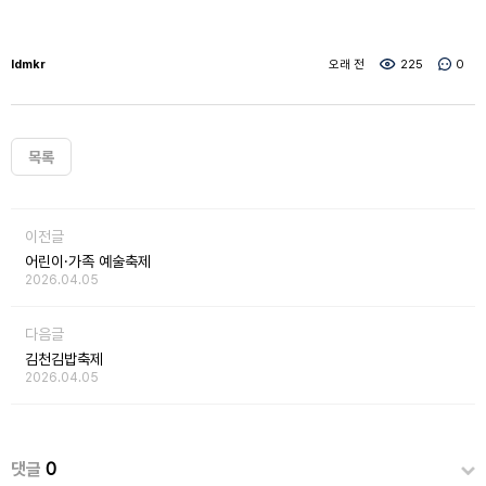
ldmkr
오래 전
225
0
목록
이전글
어린이·가족 예술축제
2026.04.05
다음글
김천김밥축제
2026.04.05
댓글
0