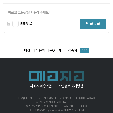
바르고 고운말을 사용해주세요!
댓글등록
비밀댓글
마켓
1:1 문의
FAQ
새글
접속자
356
서비스 이용약관
개인정보 처리방침
DM(메고지고)
대표자 : 이동민
대표전화 : 054-600-4040
사업자등록번호 : 513-14-00803
통신판매업신고번호 : 제2018 - 경북구미 - 0544호
주소 : 경상북도 구미시 사곡동 381번지 2F DM