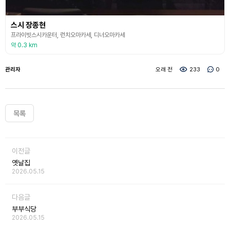
스시 장종현
프라이빗스시카운터, 런치오마카세, 디너오마카세
약 0.3 km
관리자
오래 전
233
0
목록
이전글
옛날집
2026.05.15
다음글
부부식당
2026.05.15