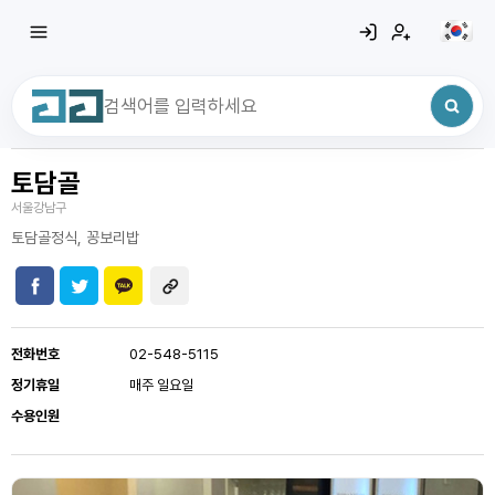
토담골
최근 검색어
전체삭제
서울강남구
최근 검색어가 없습니다.
토담골정식, 꽁보리밥
전화번호
02-548-5115
정기휴일
매주 일요일
수용인원