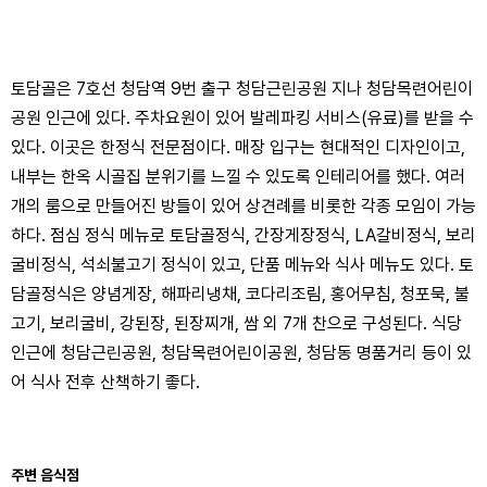
토담골은 7호선 청담역 9번 출구 청담근린공원 지나 청담목련어린이
공원 인근에 있다. 주차요원이 있어 발레파킹 서비스(유료)를 받을 수
있다. 이곳은 한정식 전문점이다. 매장 입구는 현대적인 디자인이고,
내부는 한옥 시골집 분위기를 느낄 수 있도록 인테리어를 했다. 여러
개의 룸으로 만들어진 방들이 있어 상견례를 비롯한 각종 모임이 가능
하다. 점심 정식 메뉴로 토담골정식, 간장게장정식, LA갈비정식, 보리
굴비정식, 석쇠불고기 정식이 있고, 단품 메뉴와 식사 메뉴도 있다. 토
담골정식은 양념게장, 해파리냉채, 코다리조림, 홍어무침, 청포묵, 불
고기, 보리굴비, 강된장, 된장찌개, 쌈 외 7개 찬으로 구성된다. 식당
인근에 청담근린공원, 청담목련어린이공원, 청담동 명품거리 등이 있
어 식사 전후 산책하기 좋다.
주변 음식점