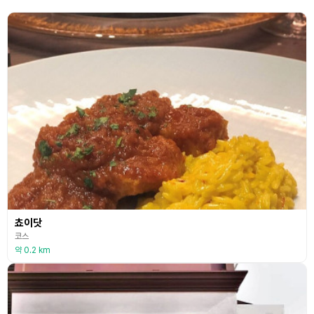
쵸이닷
코스
약 0.2 km