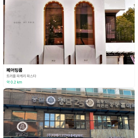
페어링룸
트러플 파케리 파스타
약 0.2 km