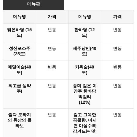
메뉴판
메뉴명
가격
메뉴명
가격
맑은바당 (15
변동
한바당 (12
변동
도)
도)
성산포소주
변동
제주낭만(40
변동
(25도)
도)
메밀이슬(40
변동
키위술(40
변동
도)
도)
최고급 생약
변동
풍미 깊은 이
변동
주!
양주 한바당
막걸리
(12%)
쌀과 도라지
변동
깊고 그윽한
변동
의 환상의 콜
곡물향, 마시
라보
면 마실수록
감겨드는 맛.