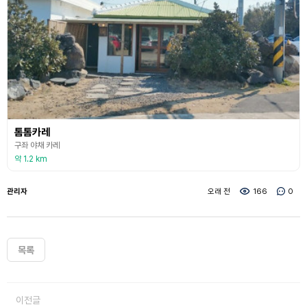
톰톰카레
구좌 야채 카레
약 1.2 km
관리자
오래 전
166
0
목록
이전글