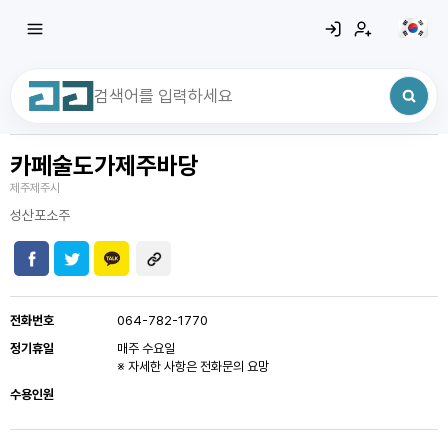
카페술도가제주바당
최근 검색어
전체삭제
제주제주시
최근 검색어가 없습니다.
성산포소주
전화번호
064-782-1770
정기휴일
매주 수요일
※ 자세한 사항은 전화문의 요망
수용인원