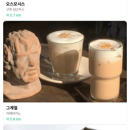
오스모시스
구좌 당근주스
약 0.7 km
그계절
아메리카노
약 0.8 km