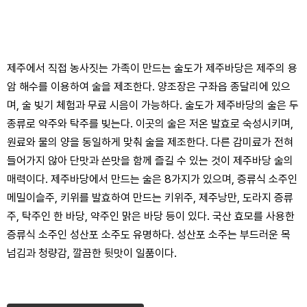
제주에서 직접 농사짓는 가족이 만드는 술도가 제주바당은 제주의 용
암 해수를 이용하여 술을 제조한다. 양조장은 구좌읍 종달리에 있으
며, 술 빚기 체험과 무료 시음이 가능하다. 술도가 제주바당의 술은 두
종류로 약주와 탁주를 빚는다. 이곳의 술은 저온 발효로 숙성시키며,
원료와 물의 양을 동일하게 맞춰 술을 제조한다. 다른 감미료가 전혀
들어가지 않아 단맛과 쓴맛을 함께 즐길 수 있는 것이 제주바당 술의
매력이다. 제주바당에서 만드는 술은 8가지가 있으며, 증류식 소주인
메밀이슬주, 키위를 발효하여 만드는 키위주, 제주낭만, 도라지 증류
주, 탁주인 한 바당, 약주인 맑은 바당 등이 있다. 국산 효모를 사용한
증류식 소주인 성산포 소주도 유명하다. 성산포 소주는 부드러운 목
넘김과 청량감, 깔끔한 뒷맛이 일품이다.