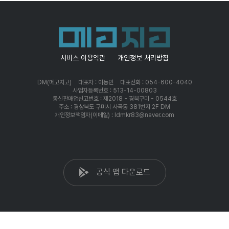
서비스 이용약관
개인정보 처리방침
DM(메고지고)
대표자 : 이동민
대표전화 : 054-600-4040
사업자등록번호 : 513-14-00803
통신판매업신고번호 : 제2018 - 경북구미 - 0544호
주소 : 경상북도 구미시 사곡동 381번지 2F DM
개인정보책임자(이메일) : ldmkr83@naver.com
공식 앱 다운로드