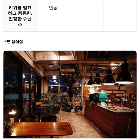
키위를 발효
변동
-
-
하고 증류한,
진정한 슈납
스
주변 음식점