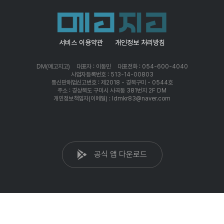
서비스 이용약관
개인정보 처리방침
DM(메고지고)
대표자 : 이동민
대표전화 : 054-600-4040
사업자등록번호 : 513-14-00803
통신판매업신고번호 : 제2018 - 경북구미 - 0544호
주소 : 경상북도 구미시 사곡동 381번지 2F DM
개인정보책임자(이메일) : ldmkr83@naver.com
공식 앱 다운로드