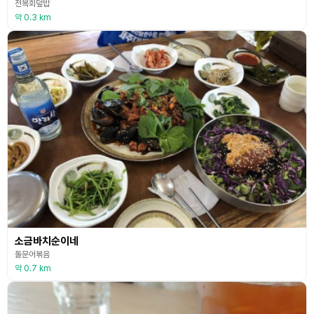
전복회덮밥
약 0.3 km
소금바치순이네
돌문어볶음
약 0.7 km