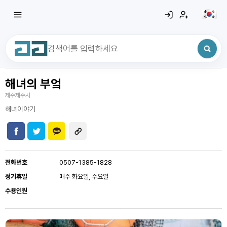
해녀의 부엌
최근 검색어
전체삭제
제주제주시
최근 검색어가 없습니다.
해녀이야기
전화번호
0507-1385-1828
정기휴일
매주 화요일, 수요일
수용인원