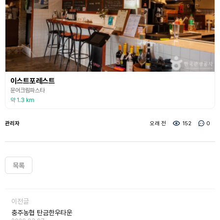
이스트포레스트
문어크림파스타
약 1.3 km
관리자
오래 전
152
0
목록
이전글
충주농협 탄금한우타운