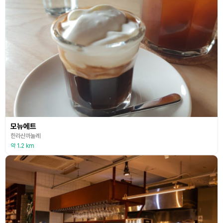
모뉴에트
한라산까눌레
약 1.2 km