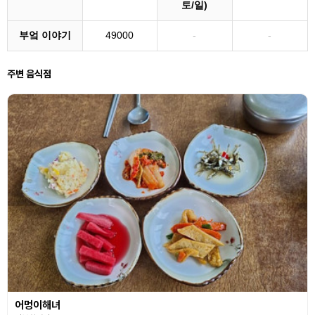
토/일)
부엌 이야기
49000
-
-
주변 음식점
어멍이해녀