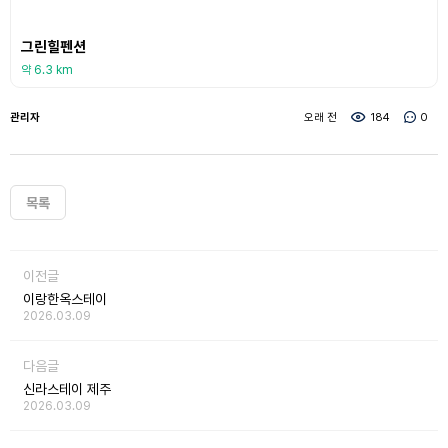
그린힐펜션
약 6.3 km
관리자
오래 전
184
0
목록
이전글
이랑한옥스테이
2026.03.09
다음글
신라스테이 제주
2026.03.09