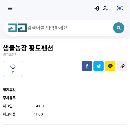
샘물농장 황토펜션
최근 검색어
전체삭제
경기포천시
최근 검색어가 없습니다.
0
정기휴일
주차유무
체크인
14:00
체크아웃
11:00