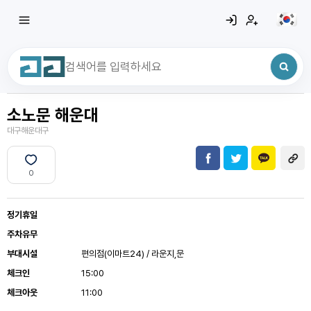
소노문 해운대
최근 검색어
전체삭제
대구해운대구
최근 검색어가 없습니다.
0
정기휴일
주차유무
부대시설
편의점(이마트24) / 라운지,문
체크인
15:00
체크아웃
11:00