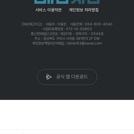
서비스 이용약관
개인정보 처리방침
DM(메고지고)
대표자 : 이동민
대표전화 : 054-600-4040
사업자등록번호 : 513-14-00803
통신판매업신고번호 : 제2018 - 경북구미 - 0544호
주소 : 경상북도 구미시 사곡동 381번지 2F DM
개인정보책임자(이메일) : ldmkr83@naver.com
공식 앱 다운로드