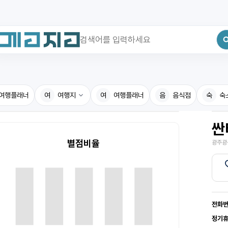
최근 검색어
전체삭제
여행플래너
최근 검색어가 없습니다.
여
여행지
여
여행플래너
음
음식점
숙
숙
싼
국내여행지
국내맛
별점비율
광주광
휴게소
고수의
전기충전소
음식용
식물도감
전화
정기