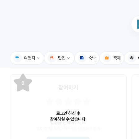
여행지
맛집
숙박
축제
국내여행지
국내맛집
0
참여하기
휴게소
고수의레시피
전기충전소
음식용어사전
0
식물도감
로그인 하신 후
참여하실 수 있습니다.
별점을 선택해주세요.
별점 영역을 드래그 해주세요. (중복참여 불가)