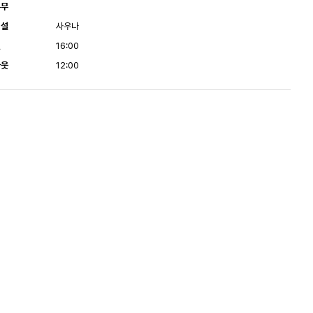
유무
시설
사우나
인
16:00
아웃
12:00