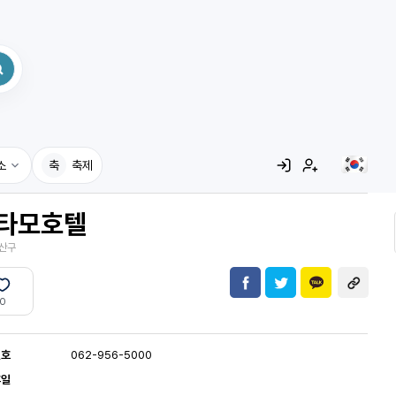
소
축
축제
타모호텔
집
산구
레시피
어사전
0
번호
062-956-5000
휴일