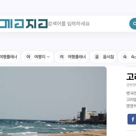
최근 검색어
전체삭제
여행플래너
최근 검색어가 없습니다.
여
여행지
여
여행플래너
음
음식점
숙
숙
고
국내여행지
국내맛
경북영
휴게소
고수의
병곡면
전기충전소
음식용
고려말
명명하
식물도감