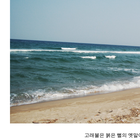
고래불은 붉은 뻘의 옛말