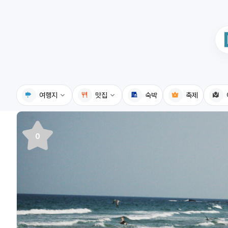
여행지
맛집
숙박
축제
국내여행지
국내맛집
0
휴게소
고수의레시피
전기충전소
음식용어사전
식물도감