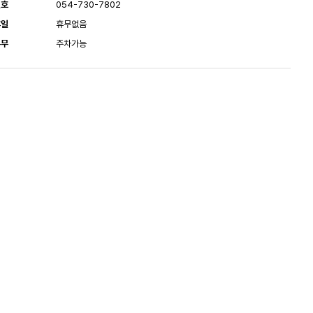
번호
054-730-7802
휴일
휴무없음
유무
주차가능