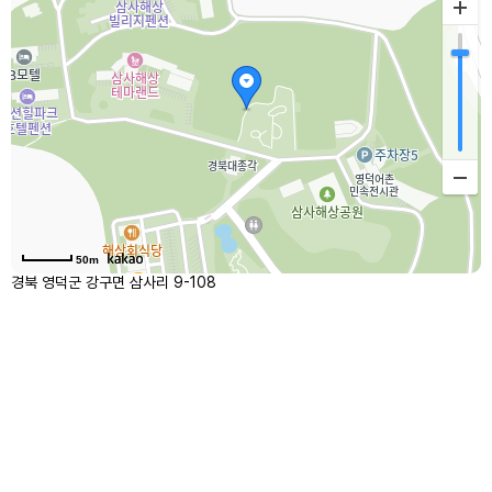
50m
경북 영덕군 강구면 삼사리 9-108