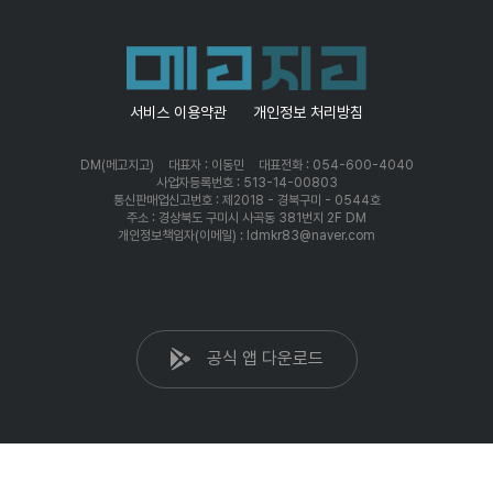
서비스 이용약관
개인정보 처리방침
DM(메고지고)
대표자 : 이동민
대표전화 : 054-600-4040
사업자등록번호 : 513-14-00803
통신판매업신고번호 : 제2018 - 경북구미 - 0544호
주소 : 경상북도 구미시 사곡동 381번지 2F DM
개인정보책임자(이메일) : ldmkr83@naver.com
공식 앱 다운로드