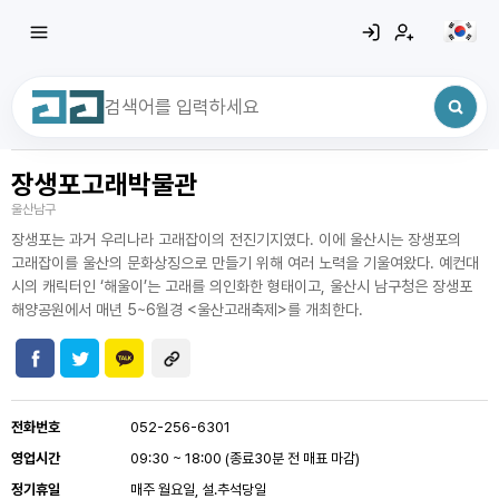
장생포고래박물관
최근 검색어
전체삭제
울산남구
최근 검색어가 없습니다.
장생포는 과거 우리나라 고래잡이의 전진기지였다. 이에 울산시는 장생포의
고래잡이를 울산의 문화상징으로 만들기 위해 여러 노력을 기울여왔다. 예컨대
시의 캐릭터인 ‘해울이’는 고래를 의인화한 형태이고, 울산시 남구청은 장생포
해양공원에서 매년 5~6월경 <울산고래축제>를 개최한다.
전화번호
052-256-6301
영업시간
09:30 ~ 18:00 (종료30분 전 매표 마감)
정기휴일
매주 월요일, 설.추석당일