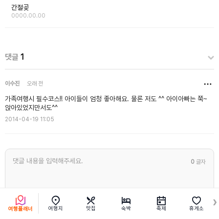
간절곶
0000.00.00
댓글
1
이수진
오래 전
가족여행시 필수코스!! 아이들이 엄청 좋아해요. 물론 저도 ^^ 아이아빠는 쭉~
앉아있었지만서도^^
2014-04-19 11:05
0
글자
여행지
맛집
숙박
축제
휴게소
여행플래너