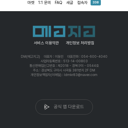
마켓
1:1 문의
FAQ
새글
접속자
338
서비스 이용약관
개인정보 처리방침
DM(메고지고)
대표자 : 이동민
대표전화 : 054-600-4040
사업자등록번호 : 513-14-00803
통신판매업신고번호 : 제2018 - 경북구미 - 0544호
주소 : 경상북도 구미시 사곡동 381번지 2F DM
개인정보책임자(이메일) : ldmkr83@naver.com
공식 앱 다운로드