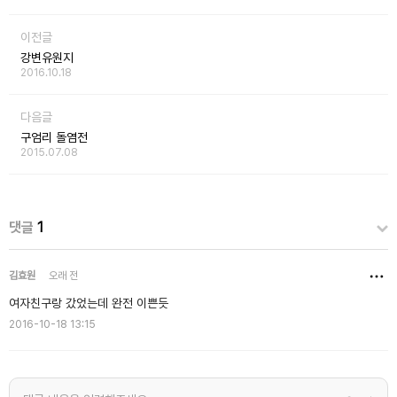
이전글
강변유원지
2016.10.18
다음글
구엄리 돌염전
2015.07.08
댓글
1
김효원
오래 전
여자친구랑 갔었는데 완전 이쁜듯
2016-10-18 13:15