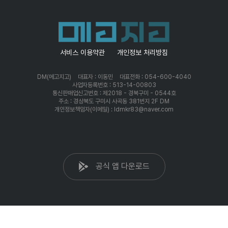
서비스 이용약관
개인정보 처리방침
DM(메고지고)
대표자 : 이동민
대표전화 : 054-600-4040
사업자등록번호 : 513-14-00803
통신판매업신고번호 : 제2018 - 경북구미 - 0544호
주소 : 경상북도 구미시 사곡동 381번지 2F DM
개인정보책임자(이메일) : ldmkr83@naver.com
공식 앱 다운로드