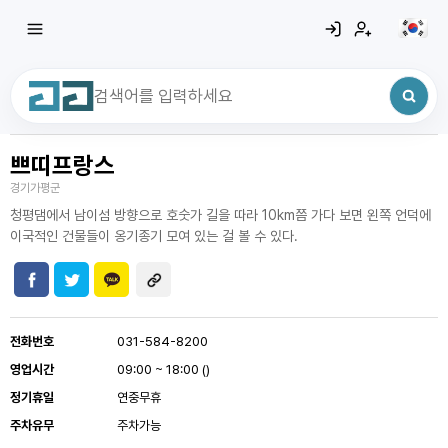
쁘띠프랑스
최근 검색어
전체삭제
경기가평군
최근 검색어가 없습니다.
청평댐에서 남이섬 방향으로 호숫가 길을 따라 10km쯤 가다 보면 왼쪽 언덕에
이국적인 건물들이 옹기종기 모여 있는 걸 볼 수 있다.
전화번호
031-584-8200
영업시간
09:00 ~ 18:00 ()
정기휴일
연중무휴
주차유무
주차가능