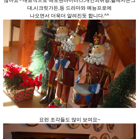
많아요~ 대표적으로 베토벤바이러스,개인의취향,별에서온그
대,시크릿가든,등 드라마와 예능프로에
나오면서 더욱더 알려진듯 합니다.^^
요런 조각들도 많이 보여요~