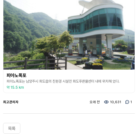
피아노폭포
피아노폭포는 남양주시 화도읍의 친환경 시설인 화도푸른물센터 내에 위치해 있다.
약 15.5 km
최고관리자
오래 전
10,631
1
목록