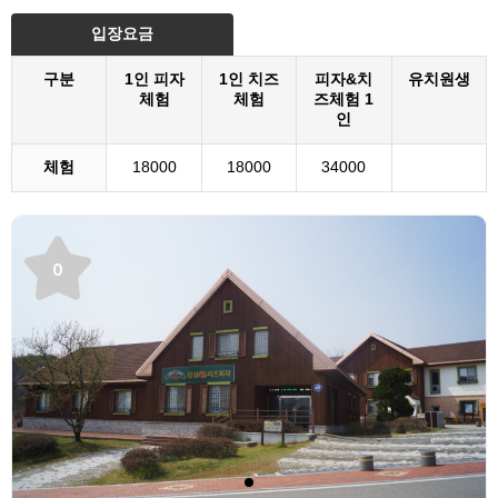
입장요금
구분
1인 피자
1인 치즈
피자&치
유치원생
체험
체험
즈체험 1
인
체험
18000
18000
34000
0