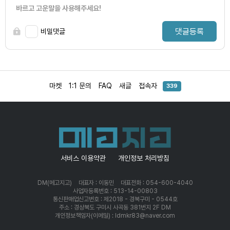
바르고 고운말을 사용해주세요!
댓글등록
비밀댓글
마켓
1:1 문의
FAQ
새글
접속자
339
서비스 이용약관
개인정보 처리방침
DM(메고지고)
대표자 : 이동민
대표전화 : 054-600-4040
사업자등록번호 : 513-14-00803
통신판매업신고번호 : 제2018 - 경북구미 - 0544호
주소 : 경상북도 구미시 사곡동 381번지 2F DM
개인정보책임자(이메일) : ldmkr83@naver.com