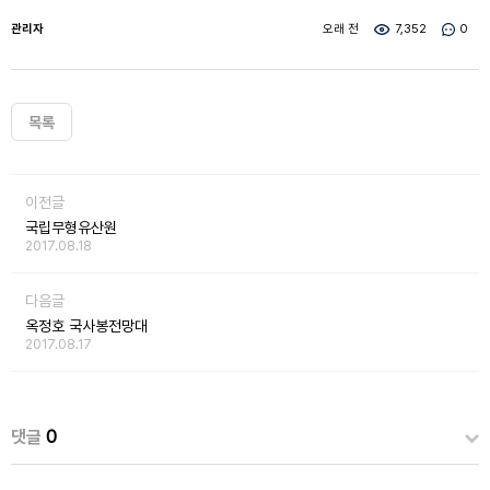
관리자
오래 전
7,352
0
목록
이전글
국립무형유산원
2017.08.18
다음글
옥정호 국사봉전망대
2017.08.17
댓글
0