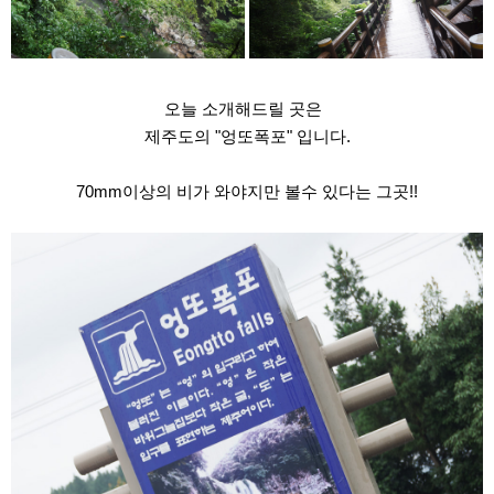
​오늘 소개해드릴 곳은
제주도의 "엉또폭포" 입니다.
70mm이상의 비가 와야지만 볼수 있다는 그곳!!