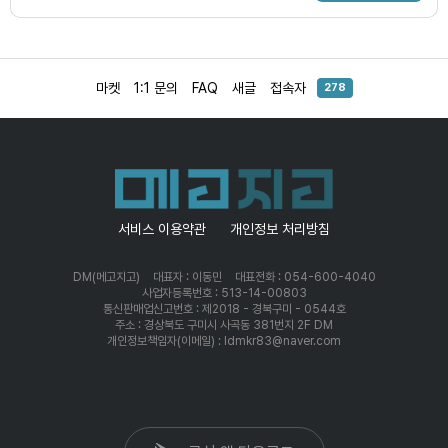
마켓
1:1 문의
FAQ
새글
접속자
278
서비스 이용약관
개인정보 처리방침
DM(메고지고)
대표자 : 이동민
대표전화 : 054-600-4040
사업자등록번호 : 513-14-00803
통신판매업신고번호 : 제2018 - 경북구미 - 0544호
주소 : 경상북도 구미시 사곡동 381번지 2F DM
개인정보책임자(이메일) : ldmkr83@naver.com