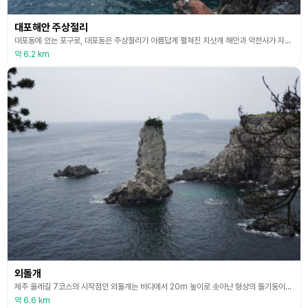
대포해안 주상절리
대포동에 있는 포구로, 대포동은 주상절리가 아름답게 펼쳐진 지삿개 해안과 약천사가 자리 잡고 있어 많은 관광객이 찾는 곳이다. 대포 마을 주변은 경사가 완만한 용암 지대가 넓게 분포해 있고, 끝없이 펼쳐진 바다와 넓은 초지대의 울창한 삼림지대가 있다.
약 6.2 km
외돌개
제주 올레길 7코스의 시작점인 외돌개는 바다에서 20m 높이로 솟아난 형상의 돌기둥이다. 바다 위에 홀로 우뚝 서있어 ‘외돌개’라는 이름이 붙여졌다.
약 6.6 km