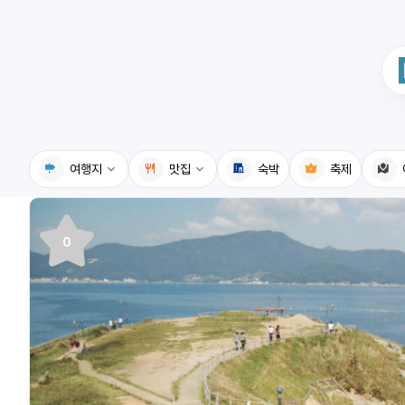
여행지
맛집
숙박
축제
국내여행지
국내맛집
0
휴게소
고수의레시피
n
전기충전소
음식용어사전
식물도감