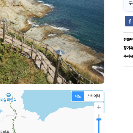
푸
전화
정기
주차