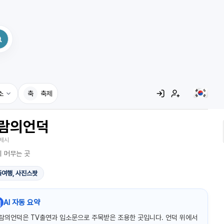
소
축
축제
람의언덕
집
제시
레시피
 머무는 곳
어사전
여행, 사진스팟

AI 자동 요약
람의언덕은 TV출연과 입소문으로 주목받은 조용한 곳입니다. 언덕 위에서