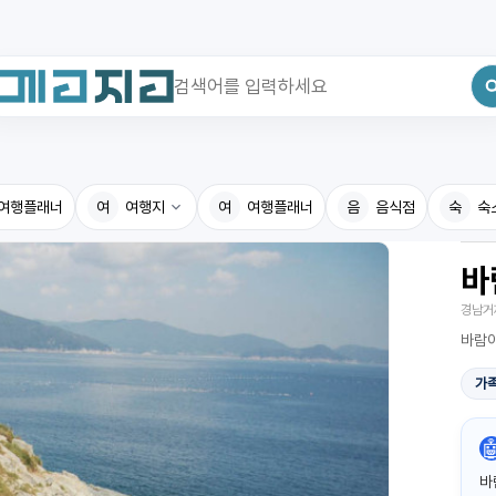
최근 검색어
전체삭제
여행플래너
최근 검색어가 없습니다.
여
여행지
여
여행플래너
음
음식점
숙
숙
바
국내여행지
국내맛
경남거
휴게소
고수의
n
바람이
전기충전소
음식용
가족
식물도감

바