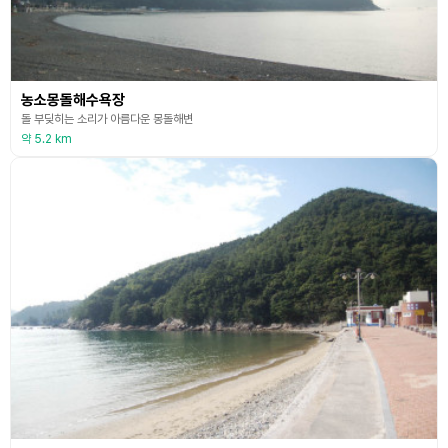
농소몽돌해수욕장
돌 부딪히는 소리가 아름다운 몽돌해변
약 5.2 km