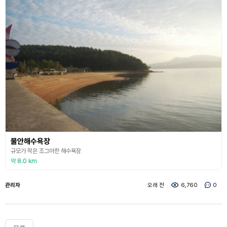
물안해수욕장
규모가 작은 조그마한 해수욕장
약 8.0 km
관리자
오래 전
6,760
0