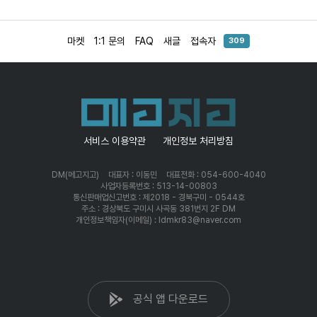
마켓
1:1 문의
FAQ
새글
접속자
309
서비스 이용약관
개인정보 처리방침
DM(메고지고)
대표자 : 이동민
대표전화 : 054-600-4040
사업자등록번호 : 513-14-00803
통신판매업신고번호 : 제2018 - 경북구미 - 0544호
주소 : 경상북도 구미시 사곡동 381번지 2F DM
개인정보책임자(이메일) : ldmkr83@naver.com
공식 앱 다운로드