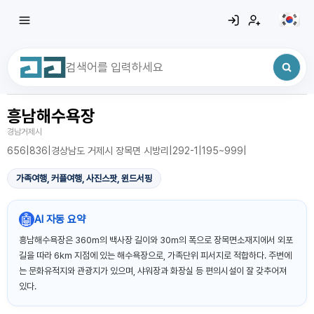
흥남해수욕장
최근 검색어
전체삭제
경남거제시
최근 검색어가 없습니다.
656|836|경상남도 거제시 장목면 시방리|292-1|195~999|
가족여행, 커플여행, 사진스팟, 윈드서핑
🤖
AI 자동 요약
흥남해수욕장은 360m의 백사장 길이와 30m의 폭으로 장목면소재지에서 외포
길을 따라 6㎞ 지점에 있는 해수욕장으로, 가족단위 피서지로 적합하다. 주변에
는 문화유적지와 관광지가 있으며, 샤워장과 화장실 등 편의시설이 잘 갖추어져
있다.