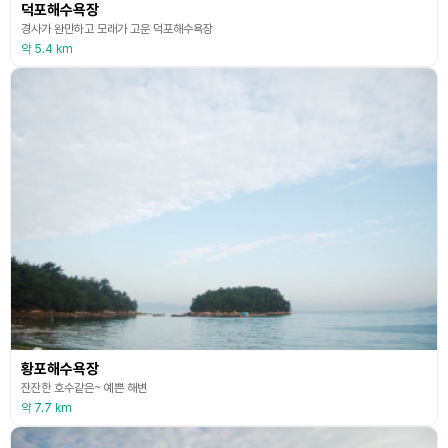
덕포해수욕장
경사가 완만하고 모래가 고운 덕포해수욕장
약 5.4 km
황포해수욕장
잔잔한 호수같은~ 예쁜 해변
약 7.7 km