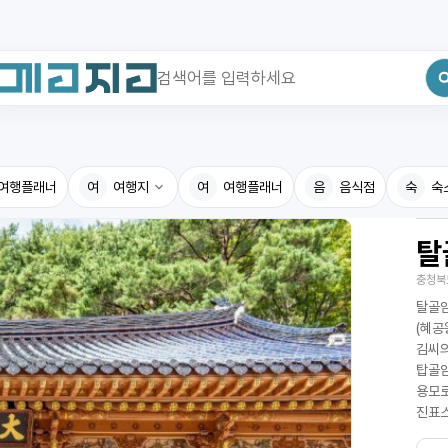
최근 검색어
전체삭제
여행플래너
최근 검색어가 없습니다.
여
여행지
여
여행플래너
음
음식점
숙
숙
탈
국내여행지
국내맛
충청북
휴게소
고수의
탈골암
전기충전소
음식용
(혜공
김씨의
식물도감
탑골암
용모로
진표스