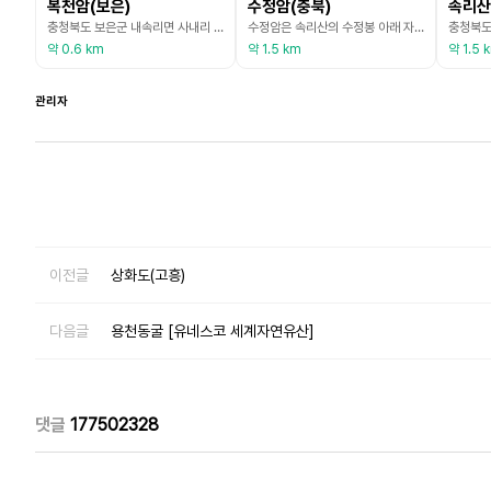
복천암(보은)
수정암(충북)
속리산
충청북도 보은군 내속리면 사내리 속리산국립공원 내에 있는 복천암은 720년(신라 성덕왕 19)에 창건되었으며 고려시대에서 조선시대까지 수차례에 거쳐 중수되었다. <신중동국여지승람>에 따르면 복천사 동쪽에 샘이 있는 데 돌 틈 사이에서 물이 쏟아져 나와 재위에 쓸 물을 많이 제공하므로 복천이라고 불러 복천이라는 사명이 유래되었다. 조선 세조가 1464년 이 절에서 3일 동안 기도를 드린 뒤 절에 이르는 길목의 한 목욕소에서 목욕을 하고 피부병이 깨끗이 낫
수정암은 속리산의 수정봉 아래 자리한 법주사의 산내 암자로 추래암을 지나 서쪽에 자리하고 있다. 커다란 자연석 2개가 석문 역할을 하고 있고, 암자의 앞으로는 맑은 냇물이 굽이쳐 흐르고 있다. 신라 진흥왕 14년(553) 의신스님이 법주사와 함께 창건했다고 전해진다. 창건 이후의 연혁은 거의 전하지 않으며, 근래에 들어와 1914년에 칠성각, 독성각, 산신각, 대선방 등이 새로 지어졌다. 수정암의 본전으로 극락전은 1973년 진영각과 함께 지어졌으며,
약 0.6 km
약 1.5 km
약 1.5 
관리자
이전글
상화도(고흥)
다음글
용천동굴 [유네스코 세계자연유산]
댓글
177502328