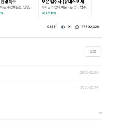
 관광특구
보은 법주사 [유네스코 세계유산]
충청북도에는 수안보온천, 단양, 속리산 등 3곳의 관광특구가 있다. 그중 속리산 관광특구는 충청북도 보은군 속리산면 사내리, 상판리, 중판리, 갈목리 일원으로 총면적이 43,745,528㎡에 이르며 1997년 1월 18일에 지정되었다. 수려한 자연경관과 휴양시설이 조화를 이루는 곳이다. 해발 1058m의 속리산은 한국8경 중 하나인 명산으로 높고 깊은 봉우리와 계곡이 절경을 이룬다. 법주사에서 시작해 속리산의 절경을 감상할 수 있는 다양한 등산 코스가
부처님의 법이 머문다는 뜻의 법주사는 속리산 자락에 위치하고 있으며 신라 진흥왕 14년(서기 553)에 의신조사가 창건하고 성덕왕과 혜공왕이 중창하였는데 이때부터 대찰의 규모를 갖추기 시작하였다. 고려 홍건적의 침입 때는 공민왕이 안동으로 피난을 왔다가 환궁하는 길에 들르기도 하였고 조선 태조는 즉위하기 전 백일기도를 올리기도 하였으며 병에 걸렸던 세조는 복천암에서 사흘 기도를 올리기도 하였다고 한다. 조선 중기에 이르러서는 60여 동의 건물과 70여
km
약 1.5 km
오래 전
191
177,502,328
목록
2025.12.04
2025.12.04