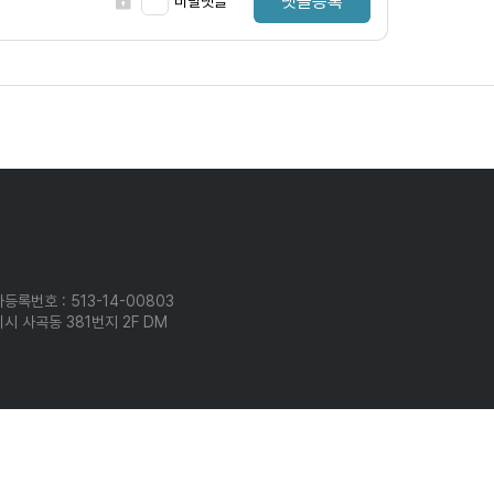
댓글등록
비밀댓글
등록번호 : 513-14-00803
시 사곡동 381번지 2F DM