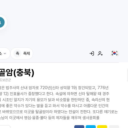
소
축
축제
골암(충북)
집
도보은군
레시피
은 법주사의 산내 암자로 720년(신라 성덕왕 19) 창건되었고, 776년
어사전
왕 12) 진표율사가 중창했다고 한다. 속설에 의하면 신라 탈해왕 때 경주
 시조인 알지가 자기의 용모가 닭과 비슷함을 한탄하던 중, 속리산의 현
에 좋은 약수가 있다는 말을 듣고 와서 약수를 마시고 아름다운 인간의
 바뀌었으므로 이곳을 탈골암이라 하였다는 전설이 전한다. 또다른 얘기로는
님이 이곳에서 영심·융종·불타 등의 제자들을 깨우쳐 생사윤회를