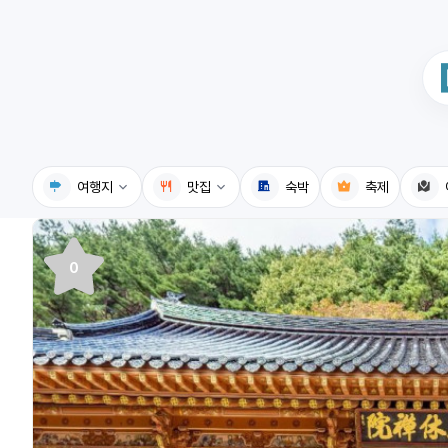
여행지
맛집
숙박
축제
국내여행지
국내맛집
0
휴게소
고수의레시피
전기충전소
음식용어사전
식물도감