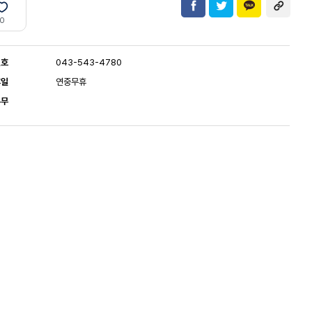
0
번호
043-543-4780
휴일
연중무휴
유무