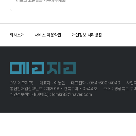
바르고 고운말을 사용해주세요!
회사소개
서비스 이용약관
개인정보 처리방침
DM(메고지고)
대표자 : 이동민
대표전화 : 054-600-4040
사업자
통신판매업신고번호 : 제2018 - 경북구미 - 0544호
주소 : 경상북도 구미
개인정보책임자(이메일) : ldmkr83@naver.com