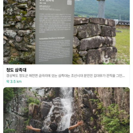
청도 삼족대
경상북도 청도군 매전면 금곡리에 있는 삼족대는 조선시대 문인인 김대유가 관직을 그만두고 후학들을 지도하며 만년을 보내기 위해 세운 조선 시대의 별장이다. 김대유는 세상에서 가장 행복한 사람은 만족할 줄 알아야 한다면서 벼슬도 현감을 지냈으니 벼슬로도 만족하고 항상 밥상에 반찬이 부족하지 않으니 먹는 것도 만족하고 나이도 환갑을 넘겼으니 수명도 만족한다 하여 삼족이라고 이름 지었다. 학일산의 지맥이 동창천으로 숙으러드는 등성이에 동남향으로 배치되어 있다.
약 3.5 km