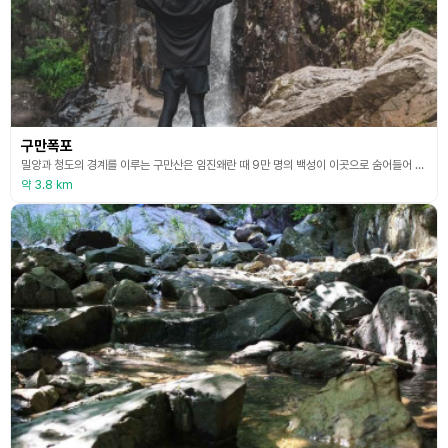
구만폭포
밀양과 청도의 경계를 이루는 구만산은 임진왜란 때 9만 명의 백성이 이곳으로 숨어들어 무사히 전란을 피했다는 이야기에서 유래한 이름이다. 실제로 구만산 동쪽과 서쪽에 깎아지른 듯 가파른 암벽이 솟아 있어 사람의 발길이 닿기 어려웠을 좁은 협곡을 따라 구만계곡이 펼쳐진다. 총 길이 8㎞에 이르는 구만계곡은 워낙 골짜기가 좁고 길어서 마치 깊은 통과 같다고 하여 통수골로도 불린다. 구만산 주차장에서 출발해 계곡을 따라 1시간 정도 걸으면 구만폭포가 모습을
약 3.8 km