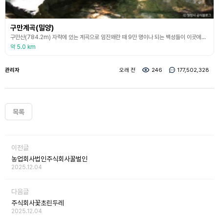
구만계곡(밀양)
구만산(784.2m) 자락에 있는 계곡으로 임진왜란 때 9만 명이나 되는 백성들이 이곳에서 전쟁의 화를 피했다고 해서 이름 붙여진 구만계곡은 2km가 넘는 골짜기 안에 온갖 비경을 간직하고 있다. 동쪽과 서쪽에는 수직 암벽이 솟아 있고, 좁은 협곡은 남북으로 뚫려 있어 마치 깊은 통속과 같다 하여 통수골이라 불리는 곳으로, 구만계곡에는 높이 약 40m의 수직폭포인 구만폭포가 아름다운 비경을 만들고 있으며, 폭포 아래에는 직경이 15m 정도 되는 깊은 못
약 5.0 km
관리자
오래 전
246
177,502,328
목록
이전글
농업회사법인주식회사꿀벌인
2025.12.04
다음글
주식회사꽃초린두레
2025.12.04