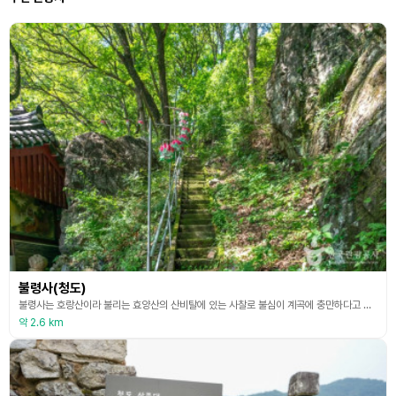
불령사(청도)
불령사는 호랑산이라 불리는 효양산의 산비탈에 있는 사찰로 불심이 계곡에 충만하다고 해서 불령사라 불린다. 절의 창건이나 연혁에 대한 자세한 내용은 없다. 다만 신라 645년 원효 대사가 창건하였다고 전해질 뿐이다. 이후 낡고 허물어진 사찰을 1912년에 와서야 봉주 승려가 중건하였다. 그 뒤 1930년 이종태 주지에 의하여 중수, 1985년 지선승려가 요사와 산신각을 새로 지으면서 사찰의 면모를 갖추게 되었다. 불령사의 가람은 지형 그대로를 살려 이루
약 2.6 km