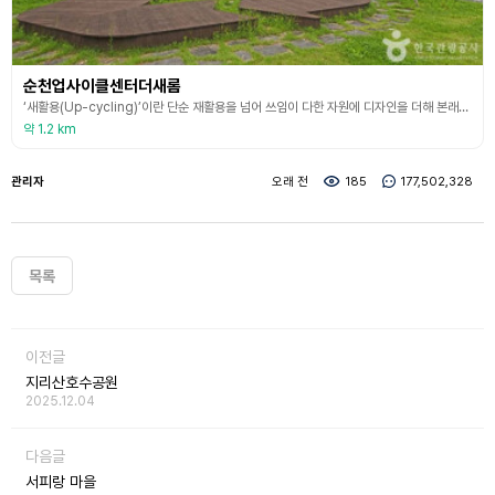
순천업사이클센터더새롬
‘새활용(Up-cycling)’이란 단순 재활용을 넘어 쓰임이 다한 자원에 디자인을 더해 본래보다 더 가치 있는 제품으로 재탄생시키는 것을 말한다. 업사이클센터는 이러한 새활용(업사이클)에 대한 모든것을 보고, 배우고, 경험할 수 있는 새활용 복합 문화 공간으로서 2019년 5월 31일 개관했다. 순천업싸이클센터 곳곳에는 체험 공간이 마련되어 있는데 1층 놀이체험장에서는 미래세대인 어린이들이 폐스크린 도어 조각들로 순천만의 식물을 만들어보거나, 자투리
약 1.2 km
관리자
오래 전
185
177,502,328
목록
이전글
지리산호수공원
2025.12.04
다음글
서피랑 마을