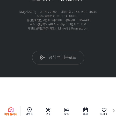
DM(메고지고)
대표자 : 이동민
대표전화 : 054-600-4040
사업자등록번호 : 513-14-00803
통신판매업신고번호 : 제2018 - 경북구미 - 0544호
주소 : 경상북도 구미시 사곡동 381번지 2F DM
개인정보책임자(이메일) : ldmkr83@naver.com
공식 앱 다운로드
여행지
맛집
숙박
축제
휴게소
여행플래너