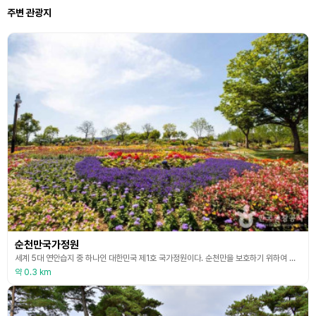
주변 관광지
순천만국가정원
세계 5대 연안습지 중 하나인 대한민국 제1호 국가정원이다. 순천만을 보호하기 위하여 조성한 순천만국가정원의 순천 도사동 일대 정원 부지 112만㎡(34만 평)에는 나무 505종 79만 주와 꽃 113종 315만 본이 식재되어 있다. 봄이 되면 튤립과 철쭉 등이 꽃망울을 터뜨려 장관을 이룬다. 또 나눔의 숲 주변 3만㎡는 유채꽃 단지로 조성했는데, 5월 중순 일제히 만개해 노란 물결이 일렁인다. 시는 주요 동선에 팽나무와 느티나무 등 5만 주를 심어 자
약 0.3 km