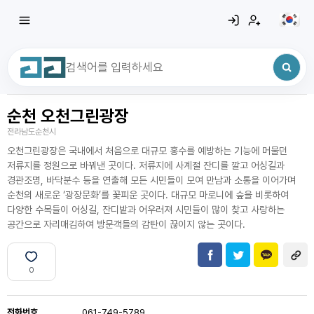
순천 오천그린광장
최근 검색어
전체삭제
전라남도순천시
최근 검색어가 없습니다.
오천그린광장은 국내에서 처음으로 대규모 홍수를 예방하는 기능에 머물던
저류지를 정원으로 바꿔낸 곳이다. 저류지에 사계절 잔디를 깔고 어싱길과
경관조명, 바닥분수 등을 연출해 모든 시민들이 모여 만남과 소통을 이어가며
순천의 새로운 ‘광장문화’를 꽃피운 곳이다. 대규모 마로니에 숲을 비롯하여
다양한 수목들이 어싱길, 잔디밭과 어우러져 시민들이 많이 찾고 사랑하는
공간으로 자리매김하여 방문객들의 감탄이 끊이지 않는 곳이다.
0
전화번호
061-749-5789