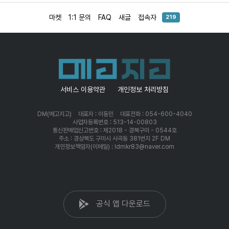
마켓
1:1 문의
FAQ
새글
접속자
219
서비스 이용약관
개인정보 처리방침
DM(메고지고)
대표자 : 이동민
대표전화 : 054-600-4040
사업자등록번호 : 513-14-00803
통신판매업신고번호 : 제2018 - 경북구미 - 0544호
주소 : 경상북도 구미시 사곡동 381번지 2F DM
개인정보책임자(이메일) : ldmkr83@naver.com
공식 앱 다운로드