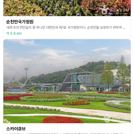
순천만국가정원
세계 5대 연안습지 중 하나인 대한민국 제1호 국가정원이다. 순천만을 보호하기 위하여 조성한 순천만국가정원의 순천 도사동 일대 정원 부지 112만㎡(34만 평)에는 나무 505종 79만 주와 꽃 113종 315만 본이 식재되어 있다. 봄이 되면 튤립과 철쭉 등이 꽃망울을 터뜨려 장관을 이룬다. 또 나눔의 숲 주변 3만㎡는 유채꽃 단지로 조성했는데, 5월 중순 일제히 만개해 노란 물결이 일렁인다. 시는 주요 동선에 팽나무와 느티나무 등 5만 주를 심어 자
약 0.6 km
스카이큐브