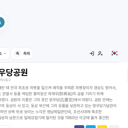
소
축
축제
우당공원
집
역시동구
레시피
란 때 전국 최초로 의병을 일으켜 왜적을 무찌른 의병장이자 경상도 방어사,
어사전
 관찰사 등을 역임한 홍의장군 곽재우(郭再祐)의 공을 기리기 위해
였다. 공원의 이름은 그의 호인 망우당(忘憂堂)에서 따왔다. 공원 안에는
의 동상이 서 있고, 동상 부근에 그의 유품을 보관하고 있는 망우당기념관이
 하얀 성벽 위로 보이는 누각은 영남제일관인데, 조선시대에 축조한
성의 남문으로 일제강점기에 철거된 것을 1980년 이곳에 옮겨 중건한