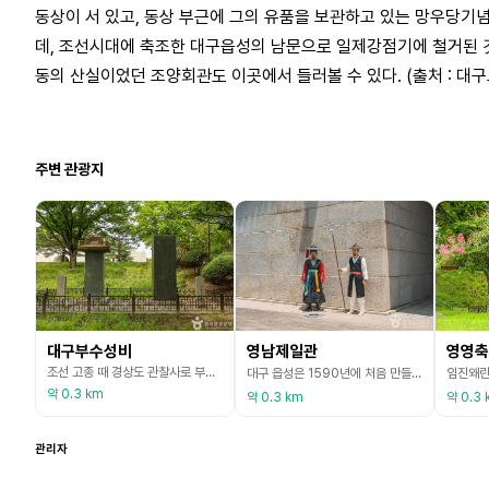
동상이 서 있고, 동상 부근에 그의 유품을 보관하고 있는 망우당기
데, 조선시대에 축조한 대구읍성의 남문으로 일제강점기에 철거된 것을
동의 산실이었던 조양회관도 이곳에서 들러볼 수 있다. (출처 : 대
주변 관광지
대구부수성비
영남제일관
영영축
조선 고종 때 경상도 관찰사로 부임해 온 김세호가 대구부성을 수리한 후 그 기념으로 세운 비이다. 대구부성은 영조 때 경상관찰사 민응수가 외적의 침입을 막기 위해 쌓았는데 그 후 성이 훼손되어도 제대로 보수가 이루어지지 않던 것을 김세호가 수리한 것이다. 비는 네모난 받침돌 위에 비몸을 세우고 지붕돌을 올린 모습이다. 비문에는 공사에 관한 내용과, 유공자에게 상을 내린 일이 적혀 있다. 고종 6년(1869)에 세운 비로, 관찰사 김세호가 직접 비문을 짓
대구 읍성은 1590년에 처음 만들 때는 흙으로 쌓은 토성(土城)이었으나 임진왜란 때 허물어진 뒤 1736년에 돌로 다시 쌓아 석성(石城)으로 만들었다. 성에는 동서남북에 네 개의 정문을 두었는데, 동문은 진동문(鎭東門), 서문은 달서문(達西門), 북문은 공북문(拱北門)이라 하였다. 그리고 영남제일관(嶺南第一關)은 이곳의 남문이었다. 1906년 읍성이 철거될 때 성문들도 함께 철거되었다. 영남제일관은 1980년에 만촌동 현 위치로 그 자리를 옮겨 중건한
약 0.3 km
약 0.3 km
약 0.3 
관리자