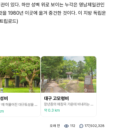
념관이 있다. 하얀 성벽 위로 보이는 누각은 영남제일관인
 1980년 이곳에 옮겨 중건한 것이다. 이 지방 독립운
구트립로드)
성비
대구 고모령비
장년층의 애창곡 가운데 비내리는 고모령은 작곡가 박시춘이 만들고 1946년에 가수 현인이 불러 수많은 사람들의 심금을 울렸던 노래이다. 이 노래의 배경이 된 곳 고모령에 가면 비 내리는 고모령의 노래비가 있으며, 노래비 뒷면에는 노래비를 세운 사연이 적혀있다. 옛날 고모령에는 남편 없이 어린 남매를 키우는 홀어머니가 있었는데 하루는 스님 한 분이 와서 이 집은 전생에 덕을 쌓지 않았기 때문에, 지금 가난하다고 하여 어머니와 어린 남매는 덕을 쌓기 위해
임진왜란 때 허물어진 대구토성을 돌로 다시 쌓은 후 이를 기념하고자 세운 비이다. 비는 직사각형으로, 바닥돌 위에 비몸을 세운 간단한 모습이다. 비문에 의하면 성의 둘레는 2,124보(步)이며, 네 개의 문을 만들고 성을 지키기 위한 군량, 전포 등을 갖춘 창고를 두었다. 석성의 공사기간은 6개월이며, 동원된 인원은 78,534명에 달한다. 성이 완성된 뒤에는 여러 장사들을 모아 활쏘기대회를 열어 상을 주었다 한다. 경상도 관찰사였던 민응수가 나라에 건
약 0.3 km
km
오래 전
112
177,502,328