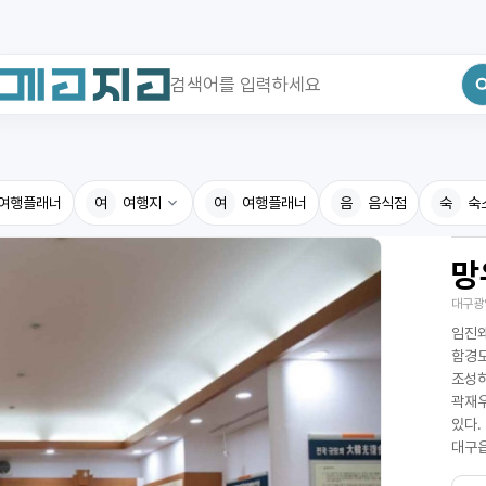
최근 검색어
전체삭제
여행플래너
최근 검색어가 없습니다.
여
여행지
여
여행플래너
음
음식점
숙
숙
망
국내여행지
국내맛
대구광
휴게소
고수의
임진왜
전기충전소
음식용
함경도
조성하
식물도감
곽재우
있다.
대구읍