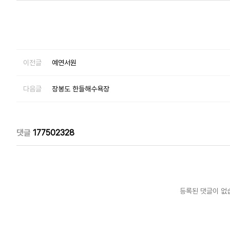
이전글
예연서원
다음글
장봉도 한들해수욕장
댓글
177502328
등록된 댓글이 없