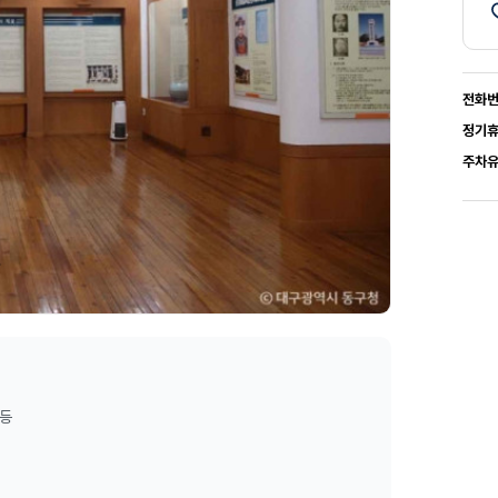
전화
정기
주차
 등