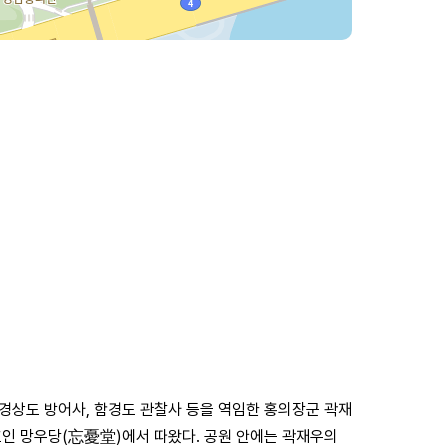
경상도 방어사, 함경도 관찰사 등을 역임한 홍의장군 곽재
호인 망우당(忘憂堂)에서 따왔다. 공원 안에는 곽재우의