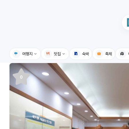
여행지
맛집
숙박
축제
국내여행지
국내맛집
0
휴게소
고수의레시피
전기충전소
음식용어사전
식물도감