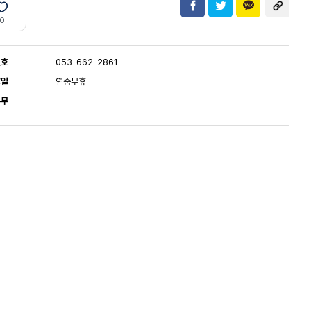
0
번호
053-662-2861
휴일
연중무휴
유무