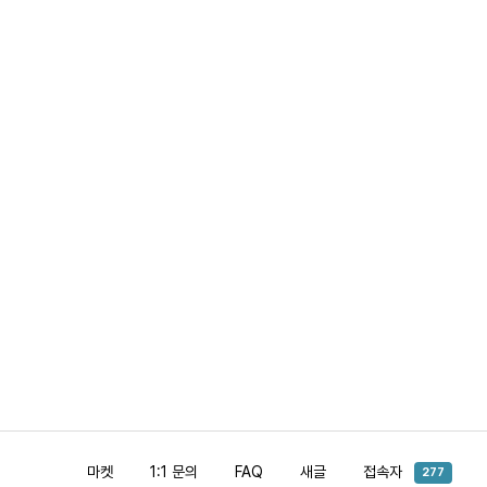
마켓
1:1 문의
FAQ
새글
접속자
277